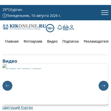
29
°C
Курган
Понедельник, 10 августа 2026 г.
16+
Главная
Фотоархив
Видео
Подписка
Рекламодателя
Видео
Цветущий Курган
Д