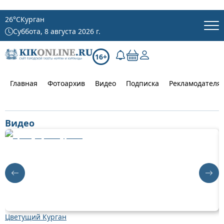
26
°C
Курган
Суббота, 8 августа 2026 г.
16+
Главная
Фотоархив
Видео
Подписка
Рекламодателя
Видео
Цветущий Курган
Д