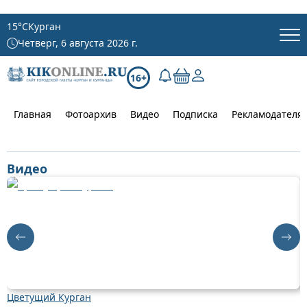
15
°C
Курган
Четверг, 6 августа 2026 г.
16+
Главная
Фотоархив
Видео
Подписка
Рекламодателя
Видео
Цветущий Курган
Д