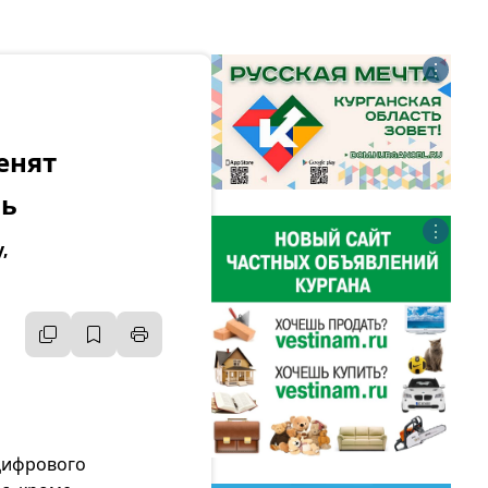
⋮
енят
нь
⋮
,
цифрового