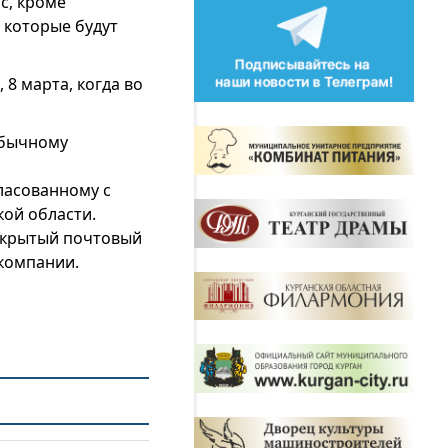
с, кроме
 которые будут
 8 марта, когда во
обычному
гласованному с
ой области.
ткрытый почтовый
компании.