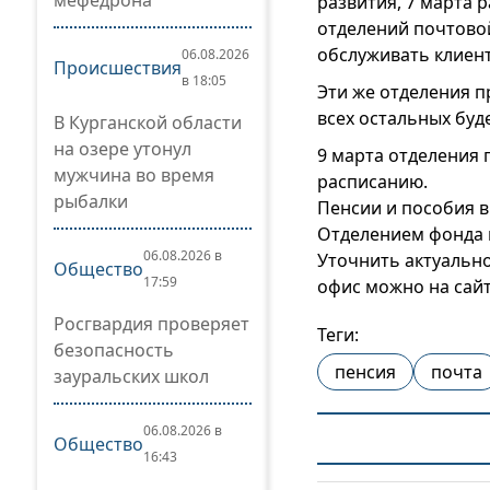
мефедрона
развития, 7 марта 
отделений почтовой
обслуживать клиен
06.08.2026
Происшествия
в 18:05
Эти же отделения п
всех остальных буд
В Курганской области
на озере утонул
9 марта отделения 
мужчина во время
расписанию.
рыбалки
Пенсии и пособия в
Отделением фонда 
06.08.2026 в
Уточнить актуальн
Общество
17:59
офис можно на сай
Росгвардия проверяет
Теги:
безопасность
пенсия
почта
зауральских школ
06.08.2026 в
Общество
16:43