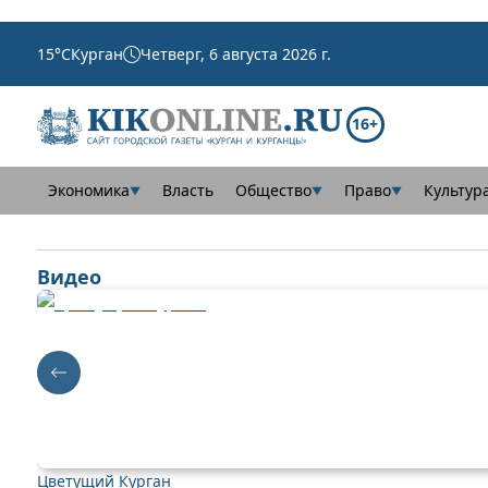
15
°C
Курган
Четверг, 6 августа 2026 г.
16+
Экономика
Власть
Общество
Право
Культур
▼
▼
▼
Видео
Цветущий Курган