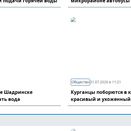
и подачи горячей воды
микрорайоне автобусы
Общество
31.07.2026 в 11:21
де Шадринске
Курганцы поборются в 
ать вода
красивый и ухоженный