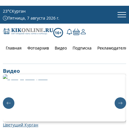
23
°C
Курган
Пятница, 7 августа 2026 г.
16+
Главная
Фотоархив
Видео
Подписка
Рекламодателя
Видео
Цветущий Курган
Д