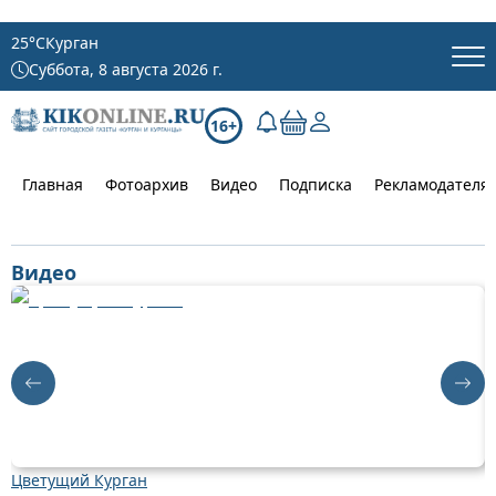
25
°C
Курган
Суббота, 8 августа 2026 г.
16+
Главная
Фотоархив
Видео
Подписка
Рекламодателя
Видео
Цветущий Курган
Д