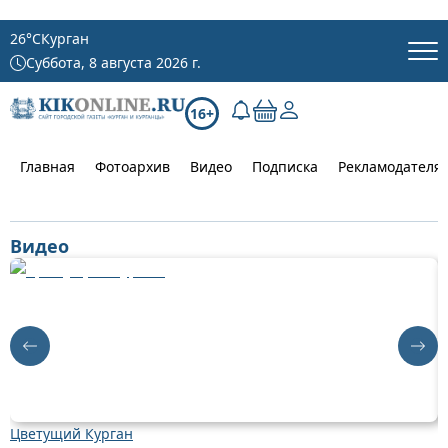
26
°C
Курган
Суббота, 8 августа 2026 г.
16+
Главная
Фотоархив
Видео
Подписка
Рекламодателя
Видео
Цветущий Курган
Д