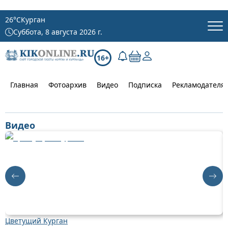
26
°C
Курган
Суббота, 8 августа 2026 г.
16+
Главная
Фотоархив
Видео
Подписка
Рекламодателя
Видео
Цветущий Курган
Д