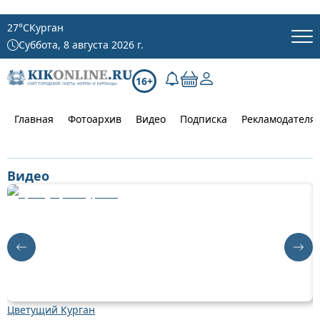
27
°C
Курган
Суббота, 8 августа 2026 г.
16+
Главная
Фотоархив
Видео
Подписка
Рекламодателя
Видео
Цветущий Курган
Д