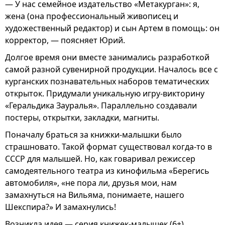
— У нас семейное издательство «Метакурган»: я,
жена (она профессиональный живописец и
художественный редактор) и сын Артем в помощь: он
корректор, — поясняет Юрий.
Долгое время они вместе занимались разработкой
самой разной сувенирной продукции. Началось все с
курганских познавательных наборов тематических
открыток. Придумали уникальную игру-викторину
«Геральдика Зауралья». Параллельно создавали
постеры, открытки, закладки, магниты.
Поначалу браться за книжки-малышки было
страшновато. Такой формат существовал когда-то в
СССР для малышей. Но, как говаривал режиссер
самодеятельного театра из кинофильма «Берегись
автомобиля», «не пора ли, друзья мои, нам
замахнуться на Вильяма, понимаете, нашего
Шекспира?» И замахнулись!
Возникла идея — серия книжек-малышек (6+),