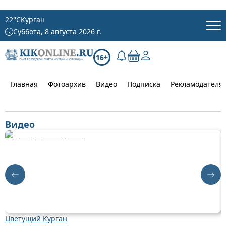
22
°C
Курган
Суббота, 8 августа 2026 г.
16+
Главная
Фотоархив
Видео
Подписка
Рекламодателя
Видео
Цветущий Курган
Д