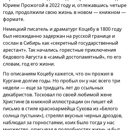
Юрием Прожогой в 2022 году и, отлежавшись четыре
года, продолжили свою жизнь в новом — книжном —
формате.
Немецкий писатель и драматург Коцебу в 1800 году
был неожиданно задержан на русской границе и
сослан в Сибирь как «секретный государственный
арестант». Так начались горестные приключения
бедового Августа в «самый достопамятный», по его
словам, год его жизни.
По описаниям Коцебу кажется, что он прожил в
Кургане долгие годы. Но пробыл он у нас всего три
недели — еще за тридцать лет до ссыльных
декабристов. Тосковал по своей любимой жене
Христине (в книжной иллюстрации он пишет ей
письмо в стиле красноармейца Сухова из «Белого
солнца пустыни»), стрелял вкусных черных дроздов,
наблюдал за горностаями, коих было тогда у нас
множество, описывал в подробностях жизнь и быт