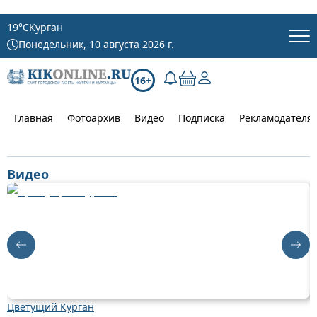
19
°C
Курган
Понедельник, 10 августа 2026 г.
16+
Главная
Фотоархив
Видео
Подписка
Рекламодателя
Видео
Цветущий Курган
Д