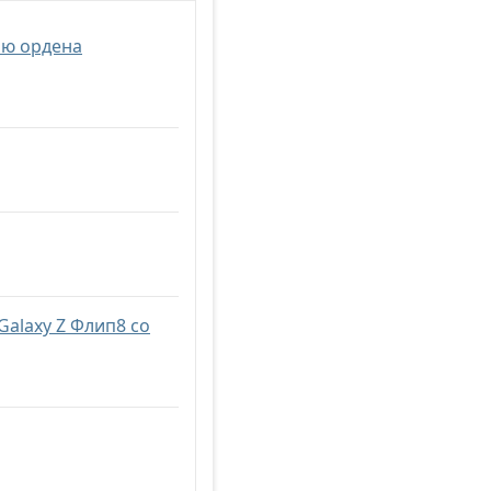
ью ордена
Galaxy Z Флип8 со