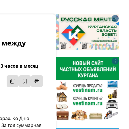
⋮
в между
⋮
3 часов в месяц
орах. Ко Дню
 За год суммарная