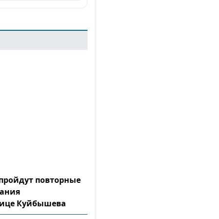
а пройдут повторные
тания
лице Куйбышева