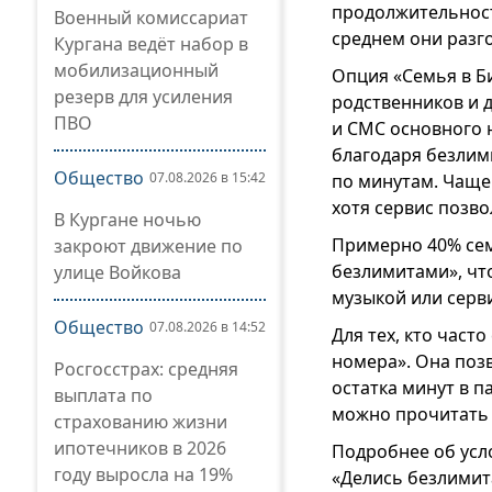
продолжительност
Военный комиссариат
среднем они разго
Кургана ведёт набор в
мобилизационный
Опция «Семья в Б
резерв для усиления
родственников и 
ПВО
и СМС основного 
благодаря безлим
Общество
07.08.2026 в 15:42
по минутам. Чаще
хотя сервис позво
В Кургане ночью
Примерно 40% сем
закроют движение по
безлимитами», чт
улице Войкова
музыкой или серв
Общество
07.08.2026 в 14:52
Для тех, кто част
номера». Она поз
Росгосстрах: средняя
остатка минут в п
выплата по
можно прочитат
страхованию жизни
ипотечников в 2026
Подробнее об усл
году выросла на 19%
«Делись безлими