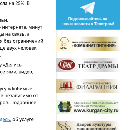
ла на 25%. В
мьи,
 интернета, минут
 на связь, а
я без ограничений
е двух человек,
.
у «Делись
сетями, видео,
слугу «Любимые
ов независимо от
еров. Подробнее
здесь
, об услуге