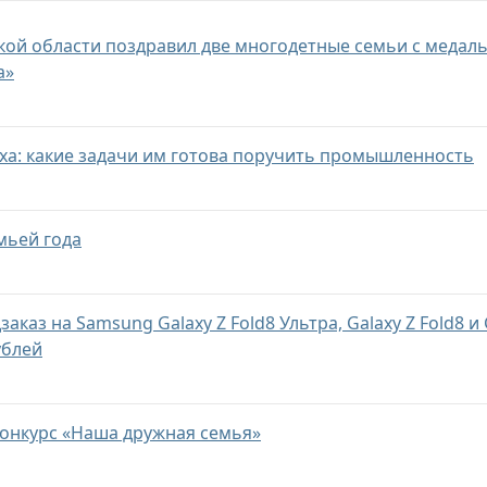
кой области поздравил две многодетные семьи с медал
а»
еха: какие задачи им готова поручить промышленность
мьей года
аказ на Samsung Galaxy Z Fold8 Ультра, Galaxy Z Fold8 и 
ублей
конкурс «Наша дружная семья»