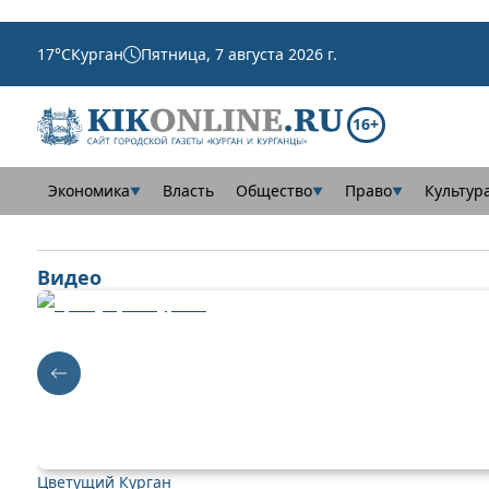
17
°C
Курган
Пятница, 7 августа 2026 г.
16+
Экономика
Власть
Общество
Право
Культур
▼
▼
▼
Видео
Цветущий Курган