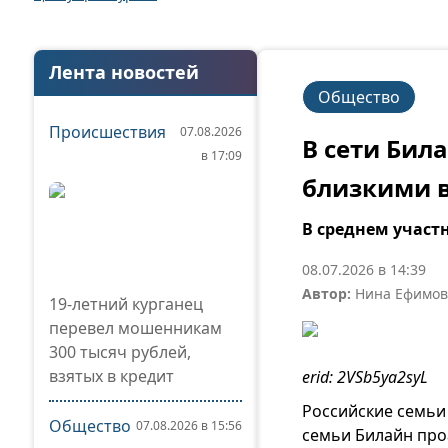
Лента новостей
Общество
Происшествия
07.08.2026
В сети Бил
в 17:09
близкими в
В среднем участн
08.07.2026 в 14:39
Автор:
Нина Ефимов
19-летний курганец
перевел мошенникам
300 тысяч рублей,
взятых в кредит
erid: 2VSb5ya2syL
Российские семьи
Общество
07.08.2026 в 15:56
семьи Билайн про