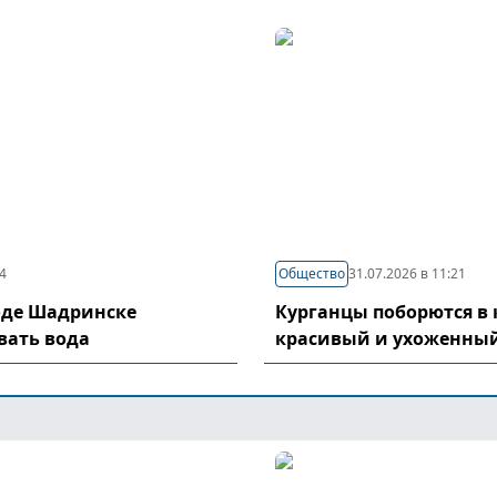
04
Общество
31.07.2026 в 11:21
оде Шадринске
Курганцы поборются в 
вать вода
красивый и ухоженный