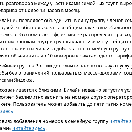
ь разговоров между участниками семейных групп вырос
варивают более 13 часов в месяц.
илайне» позволяет объединить в одну группу членов се
друзей, чтобы пользоваться общим пакетом мобильного
номера. Это помогает эффективнее распределять расходы
итным звонкам внутри группы участники могут общатьс
 всего клиенты Билайна добавляют в семейную группу ещ
ляет объединить до 10 номеров в рамках одного тарифа
ейных групп в России дополнительно используют услуг
обы без ограничений пользоваться мессенджерами, соц
исами Яндекса.
о созванивается с близкими, Билайн недавно запустил у
воляет безлимитно звонить на номера других оператор
акете. Пользователь может добавить до пяти таких ном
ь
здесь
.
овиях добавления номеров в семейную группу
читайте 
тами»
читайте здесь
.