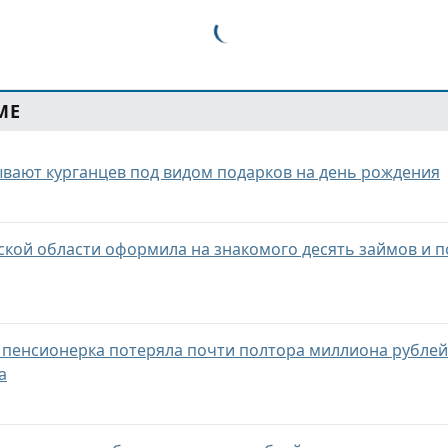
МЕ
ают курганцев под видом подарков на день рождения
кой области оформила на знакомого десять займов и п
я пенсионерка потеряла почти полтора миллиона рублей
а