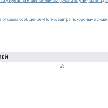
и у курганца более миллиона рублей под видом продл
 открыла сообщение «Погиб, завтра похороны» и лиши
ЛЕЙ