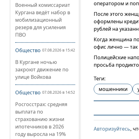
оператором и поп
Военный комиссариат
Кургана ведёт набор в
После этого женщи
мобилизационный
оформлены кредит
резерв для усиления
рублей на указан
ПВО
Когда женщина по
офис лично — так 
Общество
07.08.2026 в 15:42
Полицейские напо
В Кургане ночью
просьба продикто
закроют движение по
улице Войкова
Теги:
мошенники
Общество
07.08.2026 в 14:52
Росгосстрах: средняя
выплата по
страхованию жизни
ипотечников в 2026
Авторизуйтесь
, ч
году выросла на 19%