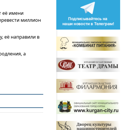
т её имени
еревести миллион
, её направили в
родления, а