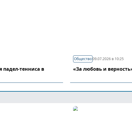
Общество
09.07.2026 в 10:25
я падел-тенниса в
«За любовь и верность