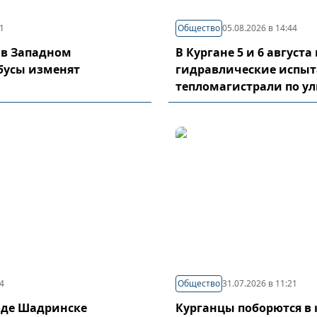
21
Общество
05.08.2026 в 14:44
 в Западном
В Кургане 5 и 6 август
бусы изменят
гидравлические испы
тепломагистрали по у
04
Общество
31.07.2026 в 11:21
оде Шадринске
Курганцы поборются в 