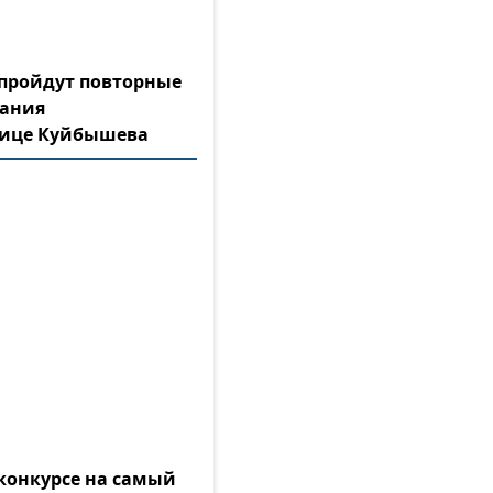
а пройдут повторные
тания
лице Куйбышева
конкурсе на самый