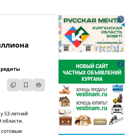
⋮
иллиона
⋮
 кредиты
у 53-летней
 области.
с сотовым