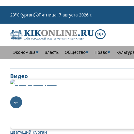
23
°C
Курган
Пятница, 7 августа 2026 г.
16+
Экономика
Власть
Общество
Право
Культур
▼
▼
▼
Видео
Цветущий Курган