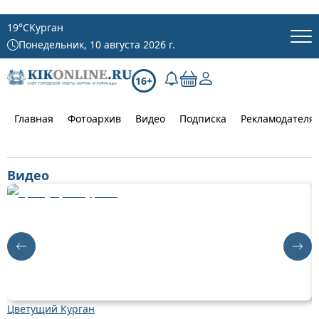
19
°C
Курган
Понедельник, 10 августа 2026 г.
16+
Главная
Фотоархив
Видео
Подписка
Рекламодателя
Видео
Цветущий Курган
Д