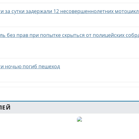
ти за сутки задержали 12 несовершеннолетних мотоцик
ль без прав при попытке скрыться от полицейских собр
ти ночью погиб пешеход
ЛЕЙ