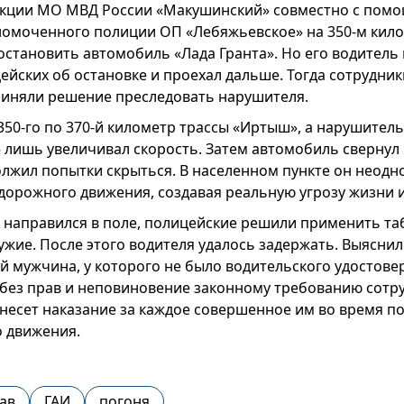
екции МО МВД России «Макушинский» совместно с пом
номоченного полиции ОП «Лебяжьевское» на 350-м кил
становить автомобиль «Лада Гранта». Но его водитель
ейских об остановке и проехал дальше. Тогда сотрудник
риняли решение преследовать нарушителя.
350-го по 370-й километр трассы «Иртыш», а нарушитель
 лишь увеличивал скорость. Затем автомобиль свернул 
лжил попытки скрыться. В населенном пункте он неодн
дорожного движения, создавая реальную угрозу жизни 
 направился в поле, полицейские решили применить та
жие. После этого водителя удалось задержать. Выяснил
й мужчина, у которого не было водительского удостове
у без прав и неповиновение законному требованию сотр
несет наказание за каждое совершенное им во время п
 движения.
ав
ГАИ
погоня