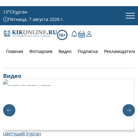
13
°C
Курган
Пятница, 7 августа 2026 г.
16+
Главная
Фотоархив
Видео
Подписка
Рекламодателя
Видео
Цветущий Курган
Д