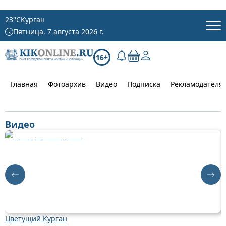
23
°C
Курган
Пятница, 7 августа 2026 г.
16+
Главная
Фотоархив
Видео
Подписка
Рекламодателя
Видео
Цветущий Курган
Д