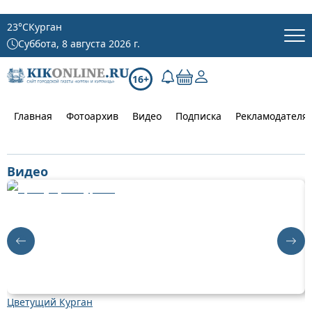
23
°C
Курган
Суббота, 8 августа 2026 г.
16+
Главная
Фотоархив
Видео
Подписка
Рекламодателя
Видео
Цветущий Курган
Д