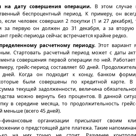
н на дату совершения операции.
В этом случае 
твенный беспроцентный период. К примеру, он всег
, если человек совершил 2 покупки (1 и 27 декабря), 
и за первую он должен до 31 декабря, а за вторую
нт грейс-периода сейчас встречается крайне редко.
пределенному расчетному периоду.
Этот вариант я
ным. Стартовать расчетный период может с даты ак
омента совершения первой операции по ней. Работае
имеру, грейс-период составляет 60 дней. Продолжител
 дней. Когда он подходит к концу, банком форми
которые были совершены по кредитной карте. В 
сумма текущей задолженности, величина обязательног
едства можно вернуть без процентов. В данной ситу
пку в середине месяца, то продолжительность грейс
й меньше (всего 45 дней).
о-финансовые организации присылают своим к
ложении о предстоящей дате платежа. Такие напоминан
лько на них точно не стоит. Разумнее контроли