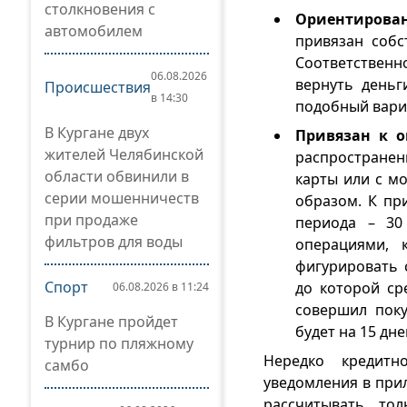
столкновения с
Ориентирова
автомобилем
привязан собс
Соответственно
06.08.2026
вернуть деньг
Происшествия
в 14:30
подобный вариа
В Кургане двух
Привязан к о
жителей Челябинской
распространен
области обвинили в
карты или с м
серии мошенничеств
образом. К пр
при продаже
периода – 30
фильтров для воды
операциями, 
фигурировать 
Спорт
до которой ср
06.08.2026 в 11:24
совершил поку
В Кургане пройдет
будет на 15 дне
турнир по пляжному
Нередко кредитн
самбо
уведомления в при
рассчитывать то