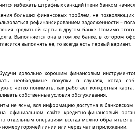
чится избежать штрафных санкций (пени банком начисля
вения больших финансовых проблем, не позволяющих 
ользоваться рефинансированием задолженности – пога
ния кредитной карты в другом банке. Помимо этого 
долга. Выполняется она в том же банке, в котором оф
огласится выполнять ее, то всегда есть первый вариант.
 будучи довольно хорошим финансовым инструментом
шать необходимые покупки в случаях, когда соб
нужно четко понимать, как работает конкретная карта,
вливать собственные условия обслуживания.
енты не ясны, вся информацию доступна в банковском
на официальном сайте кредитно-финансовый орган
по отдельным операциям всегда можно обратиться в 
 номеру горячей линии или через чат в приложении.