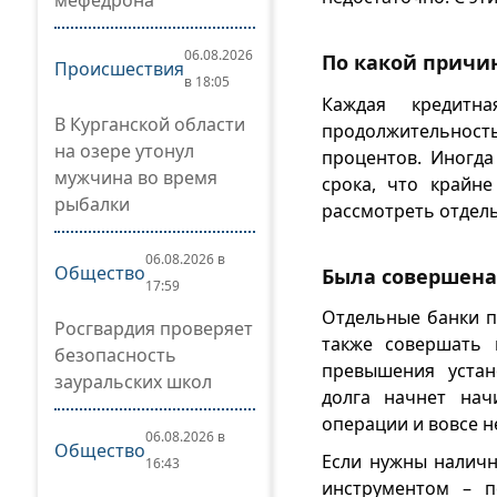
мефедрона
06.08.2026
По какой причи
Происшествия
в 18:05
Каждая кредитн
В Курганской области
продолжительност
на озере утонул
процентов. Иногда
мужчина во время
срока, что крайн
рыбалки
рассмотреть отдел
06.08.2026 в
Общество
Была совершена 
17:59
Отдельные банки п
Росгвардия проверяет
также совершать 
безопасность
превышения устан
зауральских школ
долга начнет нач
операции и вовсе н
06.08.2026 в
Общество
Если нужны наличн
16:43
инструментом – п