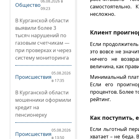
06.08.2026 в
Общество
самостоятельно. 
09:23
несложно.
В Курганской области
выявили более 3
Клиент проигно
тысяч нарушений по
газовым счетчикам —
Если продолжительн
при проверках и через
это вовсе не значи
систему мониторинга
ничего не возвра
величина, как прав
05.08.2026
Минимальный плате
Происшествия
в 17:35
Если его проигно
процентов. Более т
В Курганской области
рейтинг.
мошенники оформили
кредит на
пенсионерку
Как поступить, 
Если льготный пер
05.08.2026
Происшествия
хватает – не беда.
в 13:50