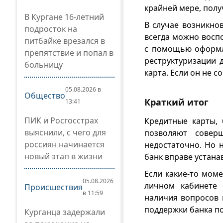
крайней мере, полу
В Кургане 16-летний
В случае возникно
подросток на
всегда можно восп
питбайке врезался в
с помощью оформле
препятствие и попал в
реструктуризации 
больницу
карта. Если он не с
05.08.2026 в
Общество
Краткий итог
13:41
ПИК и Росгосстрах
Кредитные карты,
выяснили, с чего для
позволяют совер
россиян начинается
недостаточно. Но 
новый этап в жизни
банк вправе устана
Если какие-то мом
05.08.2026
личном кабинете 
Происшествия
в 11:59
наличия вопросов 
поддержки банка по
Курганца задержали