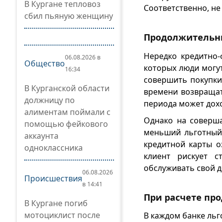
В Кургане тепловоз
Соответственно, не
сбил пьяную женщину
Продолжительн
Нередко кредитно-
06.08.2026 в
Общество
которых люди могут
16:34
совершить покупки
В Курганской области
времени возвращат
должницу по
периода может дохо
алиментам поймали с
Однако на соверша
помощью фейкового
меньший льготный 
аккаунта
кредитной карты о
одноклассника
клиент рискует с
обслуживать свой д
06.08.2026
Происшествия
в 14:41
При расчете пр
В Кургане погиб
мотоциклист после
В каждом банке льг