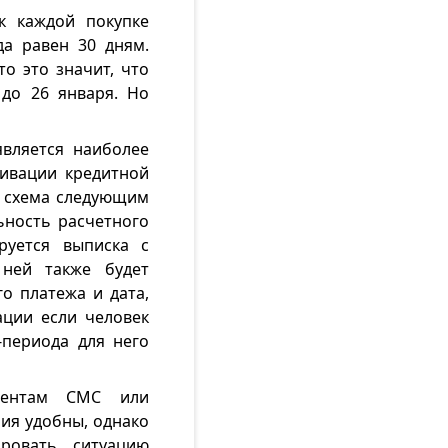
к каждой покупке
да равен 30 дням.
то это значит, что
 до 26 января. Но
вляется наиболее
тивации кредитной
т схема следующим
ьность расчетного
руется выписка с
ней также будет
о платежа и дата,
ации если человек
-периода для него
лиентам СМС или
ия удобны, однако
ровать ситуацию