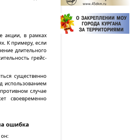
е акции, в рамках
х. К примеру, если
чение длительного
ительность грейс-
яться существенно
ед использованием
 противном случае
жет своевременно
на ошибка
 он: