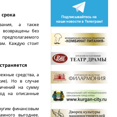
 срока
вания, а также
ь возвращены без
е предполагаемого
ам. Каждую стоит
страняется
ежные средства, а
ие). Но в случае
ничений на сумму
иод на описанные
другим финансовым
амного выгоднее.