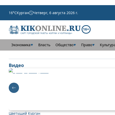
16
°C
Курган
Четверг, 6 августа 2026 г.
16+
Экономика
Власть
Общество
Право
Культур
▼
▼
▼
Видео
Цветущий Курган