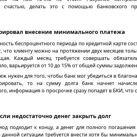
К счастью, делать это с помощью банковского п
рировал внесение минимального платежа
ость беспроцентного периода по кредитной карте сост
т, что клиенту можно на протяжении двух месяцев толь
щая. Каждый месяц требуется совершать обязател
ило, варьируется от 10 до 15% от общей суммы задолжен
ж нужен для того, чтобы банк мог убедиться в благона
рировать, то на сумму долга банк начнет начис
ого, информация о просрочке сразу попадет в БКИ, что
если недостаточно денег закрыть долг
иод подходит к концу, а денег для полного погашения
 В данной ситуации требуется внести хотя бы минимальн