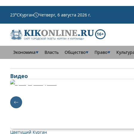
23
°C
Курган
Четверг, 6 августа 2026 г.
16+
Экономика
Власть
Общество
Право
Культур
▼
▼
▼
Видео
Цветущий Курган