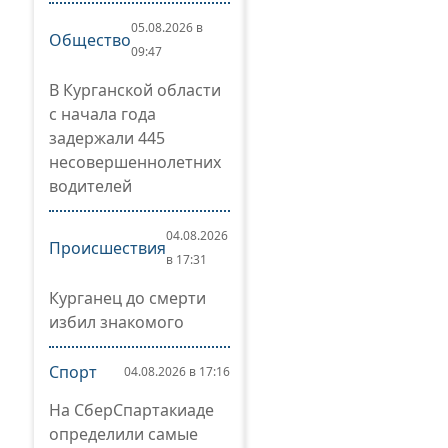
05.08.2026 в
Общество
09:47
В Курганской области
с начала года
задержали 445
несовершеннолетних
водителей
04.08.2026
Происшествия
в 17:31
Курганец до смерти
избил знакомого
Спорт
04.08.2026 в 17:16
На СберСпартакиаде
определили самые