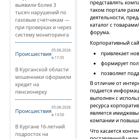
представлять компа
выявили более 3
таком портале раз
тысяч нарушений по
деятельности, пред
газовым счетчикам —
каталог с товарами
при проверках и через
форума.
систему мониторинга
Корпоративный сай
05.08.2026
привлекает нов
Происшествия
в 17:35
формирует пол
В Курганской области
позволяет подд
мошенники оформили
В отличие от интер
кредит на
подается информац
пенсионерку
выполнен с исполь
ресурса корпоратив
05.08.2026
Происшествия
является имиджевы
в 13:50
компании и повыша
В Кургане 16-летний
Что касается конте
подросток на
поставленной цели 