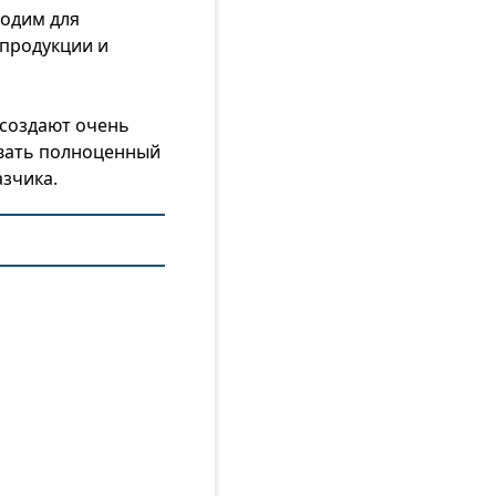
ходим для
продукции и
 создают очень
овать полноценный
азчика.