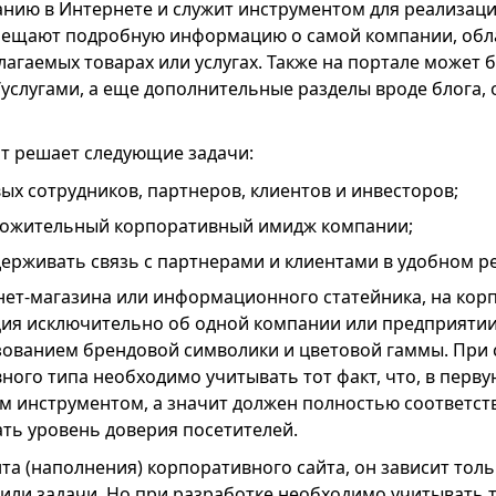
нию в Интернете и служит инструментом для реализаци
мещают подробную информацию о самой компании, обл
лагаемых товарах или услугах. Также на портале может
/услугами, а еще дополнительные разделы вроде блога,
т решает следующие задачи:
ых сотрудников, партнеров, клиентов и инвесторов;
ожительный корпоративный имидж компании;
ерживать связь с партнерами и клиентами в удобном р
нет-магазина или информационного статейника, на кор
ия исключительно об одной компании или предприятии,
зованием брендовой символики и цветовой гаммы. При 
ного типа необходимо учитывать тот факт, что, в перву
м инструментом, а значит должен полностью соответст
ть уровень доверия посетителей.
нта (наполнения) корпоративного сайта, он зависит толь
или задачи. Но при разработке необходимо учитывать то