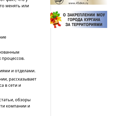
то менять или
ние
ированным
х процессов.
иями и отделами.
ии, рассказывает
а в сети и
статьи, обзоры
сти компании и