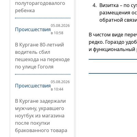
полуторагодовалого
Визитка – по с
ребенка
размещения ос
обратной связи
05.08.2026
Происшествия
в 10:58
В чистом виде пер
редко. Гораздо уд
В Кургане 80-летний
и функциональный р
водитель сбил
пешехода на переходе
по улице Гоголя
05.08.2026
Происшествия
в 10:44
В Кургане задержали
мужчину, укравшего
ноутбук из магазина
после покупки
бракованного товара