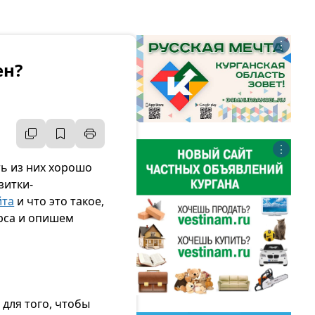
⋮
ен?
⋮
ть из них хорошо
зитки-
йта
и что это такое,
урса и опишем
 для того, чтобы