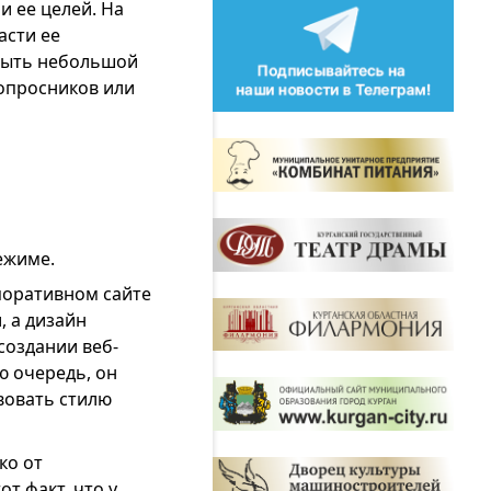
и ее целей. На
асти ее
 быть небольшой
 опросников или
ежиме.
поративном сайте
 а дизайн
создании веб-
ю очередь, он
вовать стилю
ко от
т факт, что у