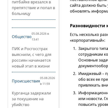
питбайке врезался в
сайта должно быть 
препятствие и попал в
обновлять информ
больницу
Разновидности 
05.08.2026 в
Есть несколько раз
Общество
13:41
«корпоративный»:
Закрытого типа
ПИК и Росгосстрах
сотрудникам ко
выяснили, с чего для
Основные зада
россиян начинается
документообор
новый этап в жизни
Имиджевый – п
05.08.2026
обо всех ее пр
Происшествия
в 11:59
привлекать вн
Информационный
Курганца задержали
или новости. Г
за покушение на
повысить урове
убийство