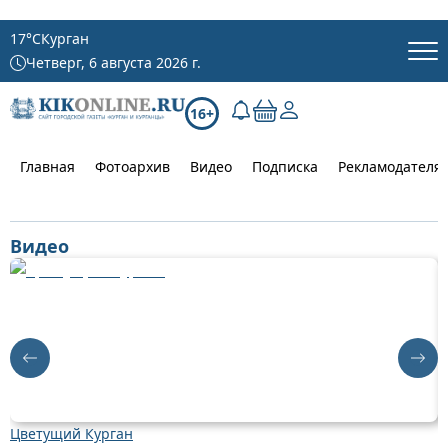
17
°C
Курган
Четверг, 6 августа 2026 г.
16+
Главная
Фотоархив
Видео
Подписка
Рекламодателя
Видео
Цветущий Курган
Д