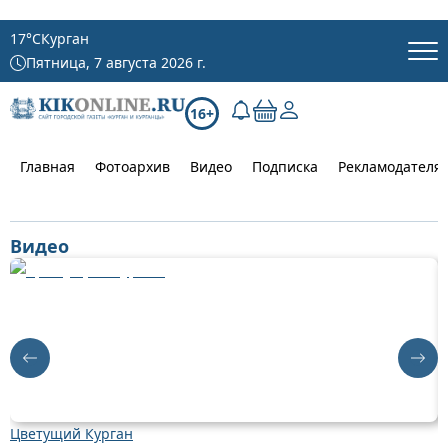
17
°C
Курган
Пятница, 7 августа 2026 г.
16+
Главная
Фотоархив
Видео
Подписка
Рекламодателя
Видео
Цветущий Курган
Д