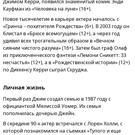
Джимом Керри, появился знаменитый комик Энди
Кауфман из «Человека на луне» (16+).
Новое тысячелетие в карьере актера началось с
«Гринча – похитителя Рождества» (6+). В 2003 году он
блистал в «Брюсе всемогущем» (12+), а через год
удивил всех трогательным образом в «Вечном
сиянии чистого разума» (16+). Затем был граф Олаф
из приключенческого фэнтези «Лемони Сникетт: 33
несчастья» (12+), а в «Рождественской истории» (12+)
по Диккенсу Керри сыграл Скруджа.
Личная жизнь
Первый раз Джим создал семью в 1987 году с
официанткой Мелиссой Уомер. Их семья
пополнилась дочерью Джейн.
В середине 90-х актер встречался с Лорен Холли, с
которой познакомился на съемках «Тупого и еще