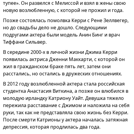
тупее». Он развелся с Мелиссой и взял в жены свою
новую возлюбленную, с которой не прожил и года.
Позже состоялась помолвка Керри с Рене Зеллвегер,
но до свадьбы дело не дошло. Следующими
подругами актера были модель Анин Бинг и врач
Тиффани Сильвер.
В середине 2000-х в личной жизни Джима Керри
появилась актриса Дженни Маккарти, с которой он
жил в гражданском браке пять лет, затем они
расстались, но остались в дружеских отношениях.
В 2012 году возлюбленной актера стала российская
студентка Анастасия Виткина, а позже он влюбился в
молодую ирландку Катриону Уайт. Девушка тяжело
пережила расставание с Джимом и наложила на себя
руки, так как не представляла свою жизнь без Керри.
После смерти Катрионы у актера началась затяжная
депрессия, которая продлилась два года.