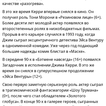
качестве «разогрева».
В это же время Керри впервые снялся в кино. Он
получил роль Тони Морони в «Резиновом лице» (6+).
Более десяти лет молодой актер появлялся во
второстепенных ролях в низкобюджетных фильмах.
Прорыв в его карьере случился в 1993 году, когда
Джим сыграл эксцентричного детектива Эйса Вентуру
в одноименной комедии. Уже через год подающий
большие надежды комик блистал в «Маске».
В середине 90-х в «Бэтмене навсегда» (16+) появился
Загадочник в исполнении Джима Керри. В это же
время он снялся в суперуспешном продолжении
«Эйса Вентуры» (12+).
Свою первую заметную серьезную роль актер сыграл
в трагикомической фантасмагории «Шоу Трумана»
(0+), после чего стал обладателем «Золотого
глобуса». В конце 90-х в галерее героев, сыгранных