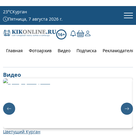
23
°C
Курган
Пятница, 7 августа 2026 г.
16+
Главная
Фотоархив
Видео
Подписка
Рекламодателя
Видео
Цветущий Курган
Д