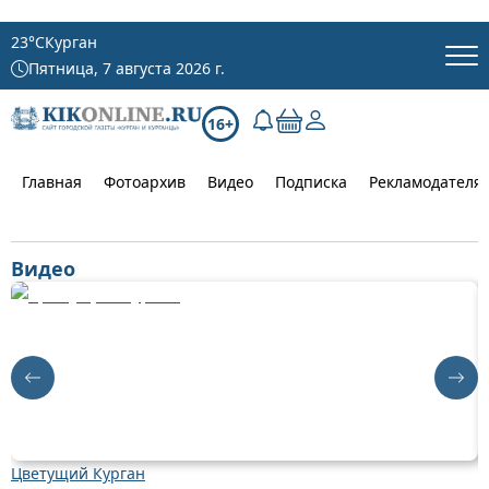
23
°C
Курган
Пятница, 7 августа 2026 г.
16+
Главная
Фотоархив
Видео
Подписка
Рекламодателя
Видео
Цветущий Курган
Д