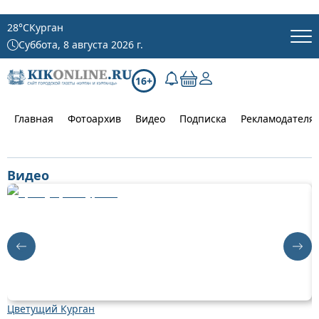
28
°C
Курган
Суббота, 8 августа 2026 г.
16+
Главная
Фотоархив
Видео
Подписка
Рекламодателя
Видео
Цветущий Курган
Д