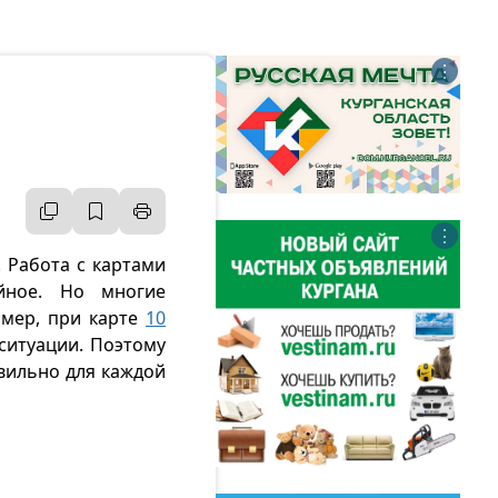
⋮
⋮
 Работа с картами
йное. Но многие
имер, при карте
10
ситуации. Поэтому
авильно для каждой