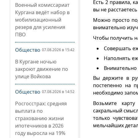
Есть 2 правила, к
Военный комиссариат
вы не расстаетесь
Кургана ведёт набор в
мобилизационный
Можно просто под
резерв для усиления
внимательно изуча
ПВО
Чтобы получить н
Совершать еж
Общество
07.08.2026 в 15:42
Наполнять еж
В Кургане ночью
Внимательно 
закроют движение по
улице Войкова
Вы держите в ру
постепенно на п
Общество
07.08.2026 в 14:52
необходимо запом
Возьмите карту
Росгосстрах: средняя
сакральный смысл
выплата по
только чувствов
страхованию жизни
мельчайших детал
ипотечников в 2026
году выросла на 19%