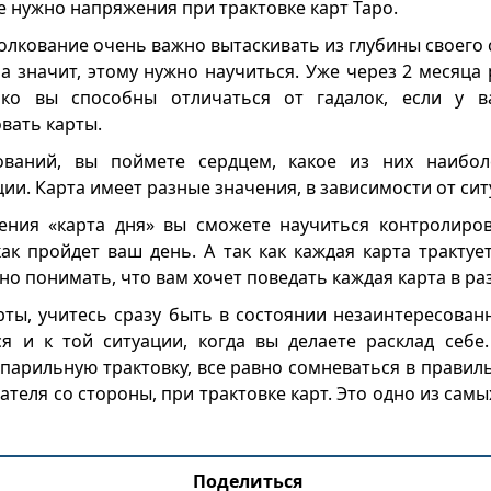
е нужно напряжения при трактовке карт Таро.
олкование очень важно вытаскивать из глубины своего 
 а значит, этому нужно научиться. Уже через 2 месяца
ько вы способны отличаться от гадалок, если у в
вать карты.
ований, вы поймете сердцем, какое из них наибо
ии. Карта имеет разные значения, в зависимости от сит
ения «карта дня» вы сможете научиться контролиров
как пройдет ваш день. А так как каждая карта трактуе
о понимать, что вам хочет поведать каждая карта в ра
рты, учитесь сразу быть в состоянии незаинтересован
я и к той ситуации, когда вы делаете расклад себе
 парильную трактовку, все равно сомневаться в правил
теля со стороны, при трактовке карт. Это одно из сам
Поделиться