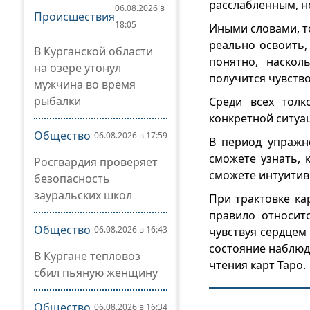
расслабленным, н
06.08.2026 в
Происшествия
18:05
Иными словами, т
реально освоить,
В Курганской области
понятно, наскол
на озере утонул
получится чувство
мужчина во время
рыбалки
Среди всех толк
конкретной ситуац
Общество
06.08.2026 в 17:59
В период упражн
сможете узнать, 
Росгвардия проверяет
сможете интуитивн
безопасность
зауральских школ
При трактовке ка
правило относитс
Общество
06.08.2026 в 16:43
чувствуя сердцем
состояние наблюда
В Кургане тепловоз
чтения карт Таро.
сбил пьяную женщину
Общество
06.08.2026 в 16:34