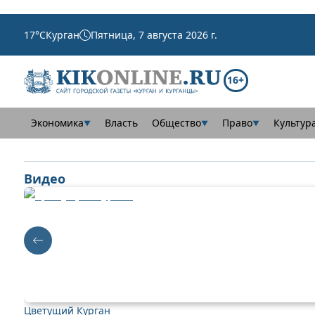
17
°C
Курган
Пятница, 7 августа 2026 г.
16+
Экономика
Власть
Общество
Право
Культур
▼
▼
▼
Видео
Цветущий Курган