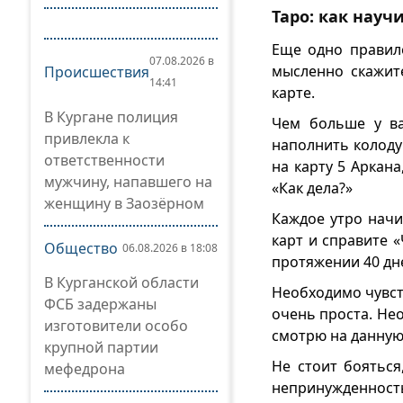
Таро: как науч
Еще одно правило
07.08.2026 в
мысленно скажит
Происшествия
14:41
карте.
В Кургане полиция
Чем больше у ва
привлекла к
наполнить колоду
ответственности
на карту 5 Аркан
мужчину, напавшего на
«Как дела?»
женщину в Заозёрном
Каждое утро начи
карт и справите «
Общество
06.08.2026 в 18:08
протяжении 40 дн
В Курганской области
Необходимо чувст
ФСБ задержаны
очень проста. Нео
изготовители особо
смотрю на данную 
крупной партии
Не стоит бояться
мефедрона
непринужденност