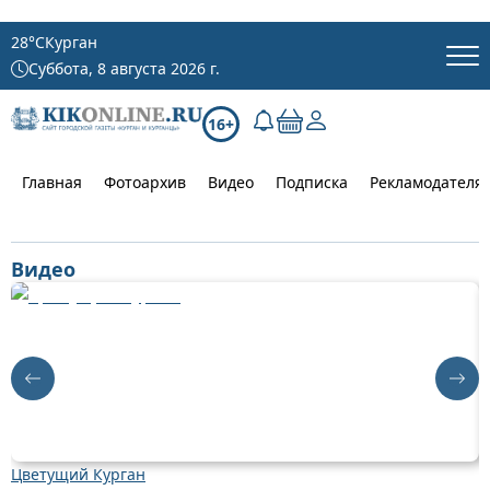
28
°C
Курган
Суббота, 8 августа 2026 г.
16+
Главная
Фотоархив
Видео
Подписка
Рекламодателя
Видео
Цветущий Курган
Д