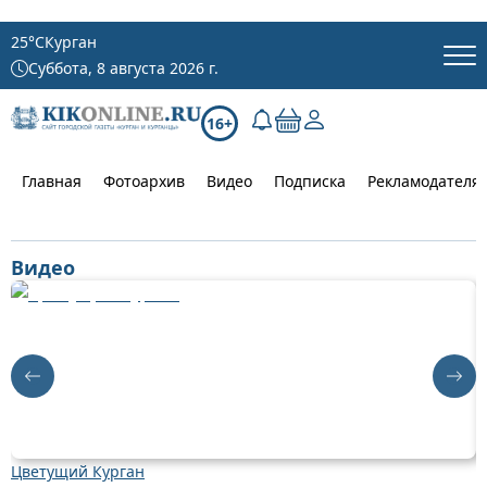
25
°C
Курган
Суббота, 8 августа 2026 г.
16+
Главная
Фотоархив
Видео
Подписка
Рекламодателя
Видео
Цветущий Курган
Д