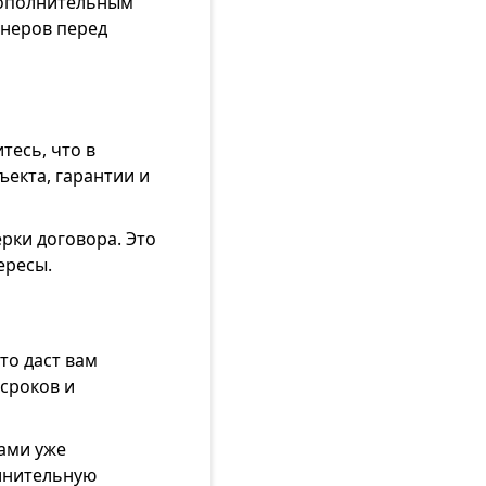
дополнительным
тнеров перед
тесь, что в
ъекта, гарантии и
рки договора. Это
ересы.
то даст вам
сроков и
ами уже
олнительную