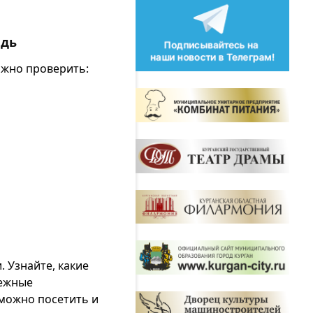
едь
ажно проверить:
 Узнайте, какие
дежные
можно посетить и