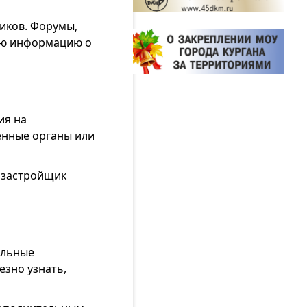
иков. Форумы,
ую информацию о
ия на
енные органы или
о застройщик
ильные
зно узнать,