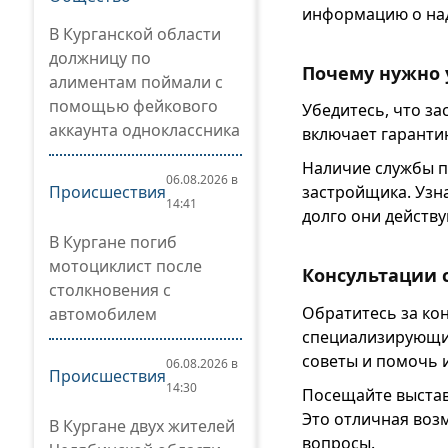
информацию о на
В Курганской области
должницу по
Почему нужно 
алиментам поймали с
помощью фейкового
Убедитесь, что з
аккаунта одноклассника
включает гаранти
Наличие службы п
06.08.2026 в
Происшествия
застройщика. Узна
14:41
долго они действу
В Кургане погиб
мотоциклист после
Консультации 
столкновения с
Обратитесь за ко
автомобилем
специализирующим
советы и помочь 
06.08.2026 в
Происшествия
14:30
Посещайте выстав
Это отличная воз
В Кургане двух жителей
вопросы.