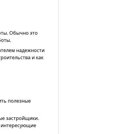
оты. Обычно это
боты.
ателем надежности
троительства и как
,
ить полезные
ые застройщики.
ь интересующие