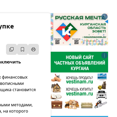
⋮
упке
⋮
заключить
х финансовых
живописными
щика становится
ными методами,
, на которого