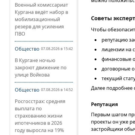
можно положитьс
Военный комиссариат
Кургана ведёт набор в
Советы экспер
мобилизационный
резерв для усиления
Чтобы обезопасит
ПВО
репутацию за
Общество
лицензии на 
07.08.2026 в 15:42
финансовые о
В Кургане ночью
закроют движение по
договорные о
улице Войкова
текущий стату
Далее подробнее о
Общество
07.08.2026 в 14:52
Росгосстрах: средняя
Репутация
выплата по
Первым шагом при
страхованию жизни
проекты он уже р
ипотечников в 2026
застройщики обыч
году выросла на 19%