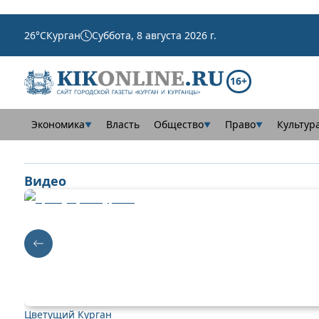
26
°C
Курган
Суббота, 8 августа 2026 г.
16+
Экономика
Власть
Общество
Право
Культур
▼
▼
▼
Видео
Цветущий Курган