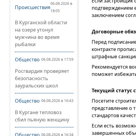
Если застройщик 
06.08.2026 в
Происшествия
подтверждением е
18:05
заключением согл
В Курганской области
на озере утонул
Договорные обяз
мужчина во время
Перед подписанием
рыбалки
контракте прописа
штрафные санкции
Общество
06.08.2026 в 17:59
Рекомендуется во
Росгвардия проверяет
поможет избежать
безопасность
зауральских школ
Текущий статус 
Посетите строител
Общество
06.08.2026 в 16:43
представление о 
В Кургане тепловоз
стандартов качест
сбил пьяную женщину
Если есть возмож
завершенных объе
Общество
06.08.2026 в 16:34