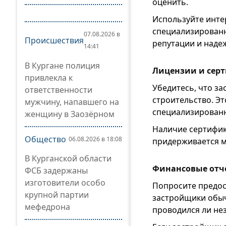
оценить.
Используйте инте
специализированн
07.08.2026 в
Происшествия
репутации и наде
14:41
В Кургане полиция
Лицензии и сер
привлекла к
Убедитесь, что з
ответственности
строительство. Э
мужчину, напавшего на
специализированн
женщину в Заозёрном
Наличие сертифика
Общество
06.08.2026 в 18:08
придерживается м
В Курганской области
Финансовые отч
ФСБ задержаны
изготовители особо
Попросите предос
крупной партии
застройщики обыч
мефедрона
проводился ли не