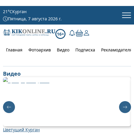
21
°C
Курган
Пятница, 7 августа 2026 г.
16+
Главная
Фотоархив
Видео
Подписка
Рекламодателя
Видео
Цветущий Курган
Д