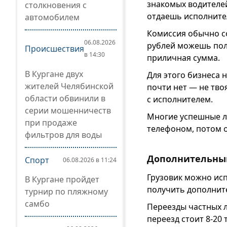
знакомых водителей
столкновения с
отдаешь исполните
автомобилем
Комиссия обычно со
06.08.2026
рублей можешь полу
Происшествия
в 14:30
приличная сумма.
В Кургане двух
Для этого бизнеса 
жителей Челябинской
почти нет — не твоя
области обвинили в
с исполнителем.
серии мошенничеств
Многие успешные л
при продаже
телефоном, потом о
фильтров для воды
Дополнительный
Спорт
06.08.2026 в 11:24
Грузовик можно исп
В Кургане пройдет
получить дополните
турнир по пляжному
самбо
Переезды частных л
переезд стоит 8-20