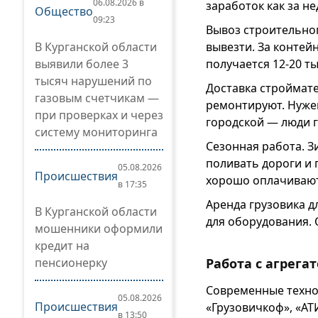
06.08.2026 в
заработок как за н
Общество
09:23
Вывоз строительног
В Курганской области
вывезти. За контей
выявили более 3
получается 12-20 т
тысяч нарушений по
Доставка строймате
газовым счетчикам —
ремонтируют. Нужен
при проверках и через
городской — люди г
систему мониторинга
Сезонная работа. З
поливать дороги и 
05.08.2026
Происшествия
хорошо оплачивают
в 17:35
Аренда грузовика д
В Курганской области
для оборудования. 
мошенники оформили
кредит на
пенсионерку
Работа с агрега
Современные техно
05.08.2026
Происшествия
«Грузовичкоф», «АТИ
в 13:50