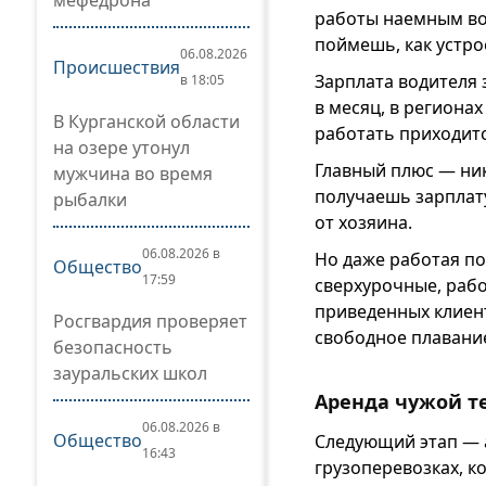
мефедрона
работы наемным во
поймешь, как устро
06.08.2026
Происшествия
Зарплата водителя 
в 18:05
в месяц, в региона
В Курганской области
работать приходитс
на озере утонул
Главный плюс — ник
мужчина во время
получаешь зарплату
рыбалки
от хозяина.
06.08.2026 в
Но даже работая по
Общество
17:59
сверхурочные, рабо
приведенных клиент
Росгвардия проверяет
свободное плавани
безопасность
зауральских школ
Аренда чужой т
06.08.2026 в
Общество
Следующий этап — а
16:43
грузоперевозках, к