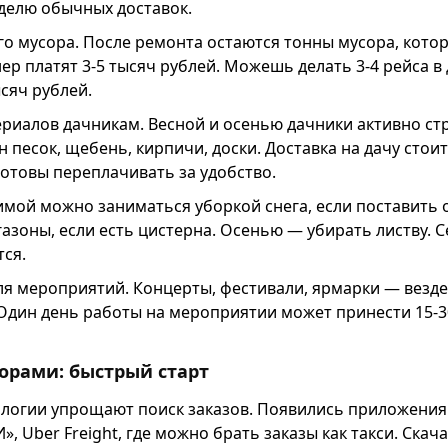
еделю обычных доставок.
о мусора. После ремонта остаются тонны мусора, кото
нер платят 3-5 тысяч рублей. Можешь делать 3-4 рейса в
ысяч рублей.
риалов дачникам. Весной и осенью дачники активно ст
 песок, щебень, кирпичи, доски. Доставка на дачу стои
отовы переплачивать за удобство.
имой можно заниматься уборкой снега, если поставить 
газоны, если есть цистерна. Осенью — убирать листву.
ся.
ля мероприятий. Концерты, фестивали, ярмарки — везд
Один день работы на мероприятии может принести 15-3
торами: быстрый старт
логии упрощают поиск заказов. Появились приложения
», Uber Freight, где можно брать заказы как такси. Ска