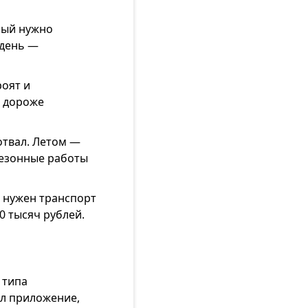
рый нужно
 день —
роят и
т дороже
отвал. Летом —
 Сезонные работы
е нужен транспорт
0 тысяч рублей.
 типа
чал приложение,