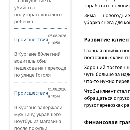
за покушение на
заработать половин
убийство
полуторагодовалого
Зима — новогодние 
ребенка
уборка снега для к
05.08.2026
Развитие клиен
Происшествия
в 10:58
Главная ошибка но
В Кургане 80-летний
постоянных клиенто
водитель сбил
Хороший постоянный
пешехода на переходе
чуть больше за над
по улице Гоголя
что-то нужно перев
05.08.2026
Чтобы клиент стал 
Происшествия
в 10:44
обращаться с грузо
грузоперевозках ра
В Кургане задержали
мужчину, укравшего
ноутбук из магазина
Финансовая гра
после покупки