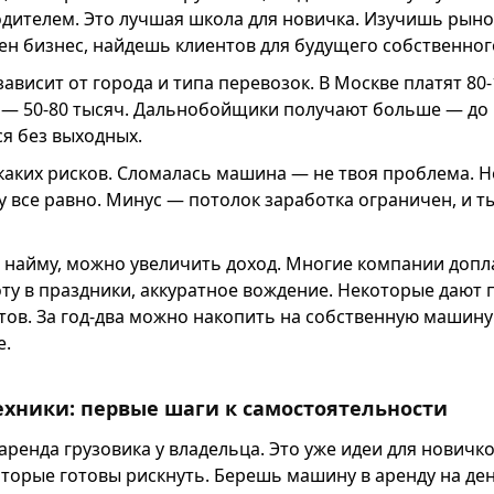
дителем. Это лучшая школа для новичка. Изучишь рыно
ен бизнес, найдешь клиентов для будущего собственног
зависит от города и типа перевозок. В Москве платят 80
х — 50-80 тысяч. Дальнобойщики получают больше — до 1
я без выходных.
аких рисков. Сломалась машина — не твоя проблема. Н
 все равно. Минус — потолок заработка ограничен, и т
 найму, можно увеличить доход. Многие компании допл
ту в праздники, аккуратное вождение. Некоторые дают 
ов. За год-два можно накопить на собственную машину 
е.
ехники: первые шаги к самостоятельности
ренда грузовика у владельца. Это уже идеи для новичко
оторые готовы рискнуть. Берешь машину в аренду на де