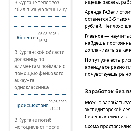
ищешь заказы, рабо
В Кургане тепловоз
сбил пьяную женщину
Аренда ГАЗели стоит
останется 3-5 тыся
рублей. Неплохо дл
06.08.2026 в
Главное — научитьс
Общество
16:34
найдешь постоянны
доплачивать за кач
В Курганской области
должницу по
Но тут уже есть ри
алиментам поймали с
аренду все равно п
помощью фейкового
почувствуешь рыно
аккаунта
одноклассника
Заработок без 
Можно зарабатыват
06.08.2026
Происшествия
экспедиторской дея
в 14:41
берешь комиссию.
В Кургане погиб
Схема простая: кли
мотоциклист после