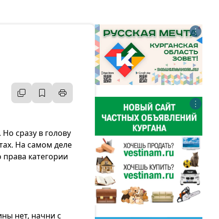
⋮
⋮
 Но сразу в голову
тах. На самом деле
о права категории
ины нет, начни с