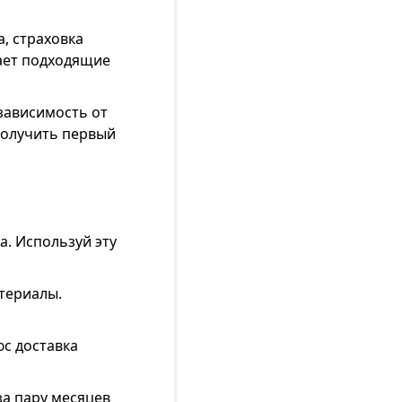
, страховка
рает подходящие
зависимость от
получить первый
а. Используй эту
атериалы.
юс доставка
за пару месяцев