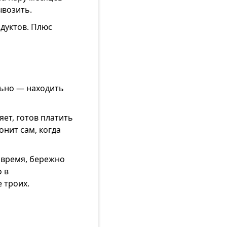
ывозить.
дуктов. Плюс
льно — находить
ет, готов платить
онит сам, когда
овремя, бережно
 в
 троих.