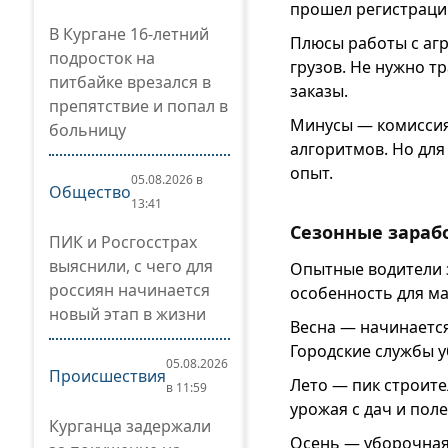
прошел регистраци
В Кургане 16-летний
Плюсы работы с агр
подросток на
грузов. Не нужно т
питбайке врезался в
заказы.
препятствие и попал в
Минусы — комиссия 
больницу
алгоритмов. Но для
опыт.
05.08.2026 в
Общество
13:41
Сезонные зараб
ПИК и Росгосстрах
выяснили, с чего для
Опытные водители з
россиян начинается
особенность для м
новый этап в жизни
Весна — начинается
Городские службы 
05.08.2026
Происшествия
Лето — пик строите
в 11:59
урожая с дач и поле
Курганца задержали
Осень — уборочная