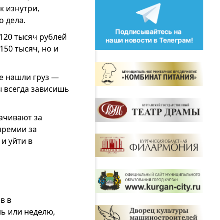
к изнутри,
о дела.
-120 тысяч рублей
50 тысяч, но и
е нашли груз —
ы всегда зависишь
ачивают за
премии за
и уйти в
в в
нь или неделю,