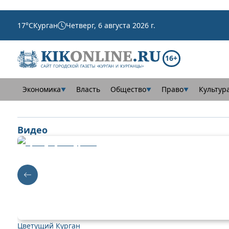
17
°C
Курган
Четверг, 6 августа 2026 г.
16+
Экономика
Власть
Общество
Право
Культур
▼
▼
▼
Видео
Цветущий Курган