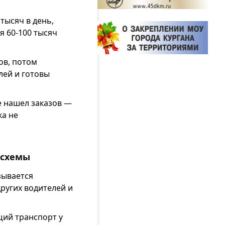
 тысяч в день,
я 60-100 тысяч
ов, потом
лей и готовы
Не нашел заказов —
ка не
 схемы
зывается
ругих водителей и
щий транспорт у