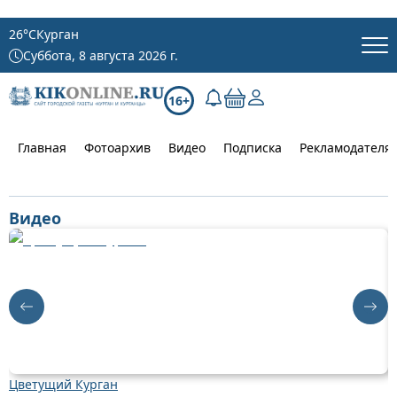
26
°C
Курган
Суббота, 8 августа 2026 г.
16+
Главная
Фотоархив
Видео
Подписка
Рекламодателя
Видео
Цветущий Курган
Д