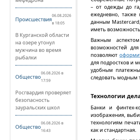
мефедрона
– от одежды до га
ежедневно, также
06.08.2026
Происшествия
данным Mastercard
в 18:05
иметь возможность
В Курганской области
Важным аспектом
на озере утонул
возможностей для
мужчина во время
позволяют
оформит
рыбалки
для подростков и м
удобным платежны
06.08.2026 в
Общество
следовать модным 
17:59
Росгвардия проверяет
Технологии дел
безопасность
зауральских школ
Банки и финтех-к
изображения, выби
технологиям печат
06.08.2026 в
Общество
как и стандартная.
16:43