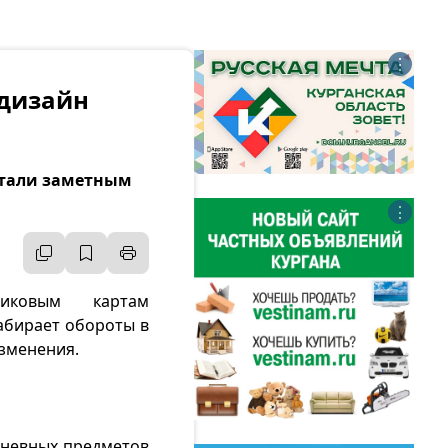
⋮
 дизайн
стали заметным
⋮
иковым картам
абирает обороты в
изменения.
дневных предметов