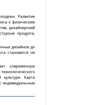
лодежи. Развитие
реса к физическим
тив, дизайнерский
тороне продукта,
енных дизайнов до
та становится не
ает современную
 технологического
 культуре. Карта
 с индивидуальным