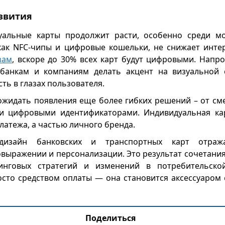
звития
уальные карты продолжит расти, особенно среди мо
 как NFC-чипы и цифровые кошельки, не снижает инте
зам
, вскоре до 30% всех карт будут цифровыми. Напро
 банкам и компаниям делать акцент на визуальной с
сть в глазах пользователя.
жидать появления еще более гибких решений – от см
 и цифровыми идентификаторами. Индивидуальная кар
латежа, а частью личного бренда.
дизайн банковских и транспортных карт отраж
овыражении и персонализации. Это результат сочетания
тинговых стратегий и изменений в потребительской
осто средством оплаты — она становится аксессуаром
Поделиться