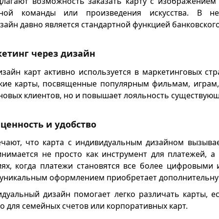
лагают возможность заказать карту с изображением
вной команды или произведения искусства. В не
зайн давно является стандартной функцией банковског
кетинг через дизайн
зайн карт активно используется в маркетинговых стр
кие карты, посвященные популярным фильмам, играм,
новых клиентов, но и повышает лояльность существующ
ценность и удобство
ечают, что карта с индивидуальным дизайном вызыва
инимается не просто как инструмент для платежей, а
виях, когда платежи становятся все более цифровыми 
с уникальным оформлением приобретает дополнительну
идуальный дизайн помогает легко различать карты, ес
о для семейных счетов или корпоративных карт.