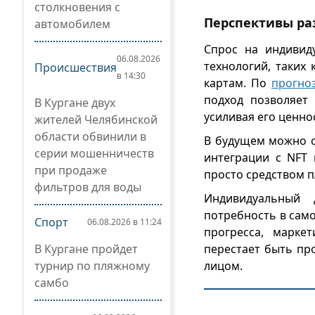
столкновения с
Перспективы ра
автомобилем
Спрос на индивид
06.08.2026
технологий, таких
Происшествия
в 14:30
картам. По
прогно
подход позволяет
В Кургане двух
усиливая его ценно
жителей Челябинской
области обвинили в
В будущем можно о
серии мошенничеств
интеграции с NFT
при продаже
просто средством п
фильтров для воды
Индивидуальный 
потребность в сам
Спорт
06.08.2026 в 11:24
прогресса, марке
перестает быть пр
В Кургане пройдет
лицом.
турнир по пляжному
самбо