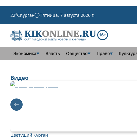
22
°C
Курган
Пятница, 7 августа 2026 г.
16+
Экономика
Власть
Общество
Право
Культур
▼
▼
▼
Видео
Цветущий Курган