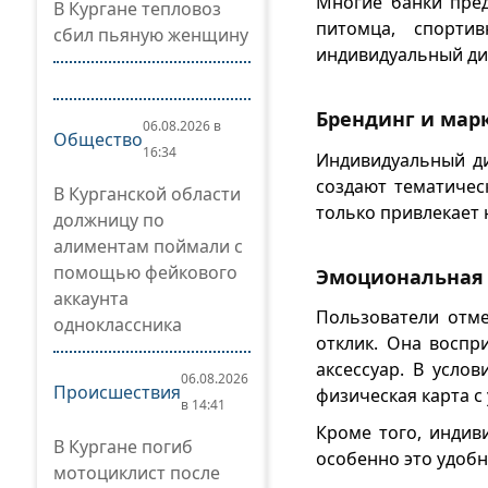
Многие банки пред
В Кургане тепловоз
питомца, спорти
сбил пьяную женщину
индивидуальный ди
Брендинг и мар
06.08.2026 в
Общество
16:34
Индивидуальный ди
создают тематичес
В Курганской области
только привлекает 
должницу по
алиментам поймали с
помощью фейкового
Эмоциональная 
аккаунта
Пользователи отм
одноклассника
отклик. Она воспр
аксессуар. В усло
06.08.2026
Происшествия
физическая карта 
в 14:41
Кроме того, индив
В Кургане погиб
особенно это удобн
мотоциклист после