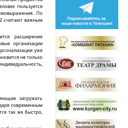
еловек пользуется
амовыражения. По
 Z считают важным
ится расширение
овые организации
персонализации уже
ановится не только
ндивидуальность,
ляющие загружать
одаря современным
ся так же быстро,