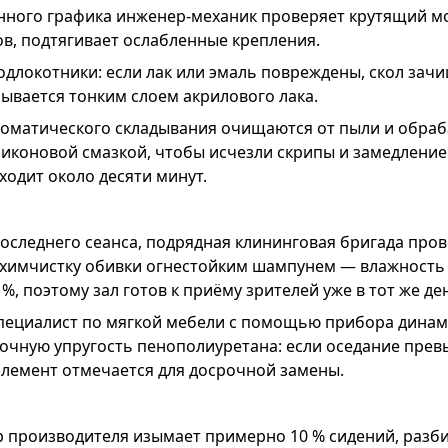
нного графика инженер-механик проверяет крутящий м
в, подтягивает ослабленные крепления.
длокотники: если лак или эмаль повреждены, скол зач
ывается тонким слоем акрилового лака.
оматического складывания очищаются от пыли и обра
иконовой смазкой, чтобы исчезли скрипы и замедление 
уходит около десяти минут.
оследнего сеанса, подрядная клининговая бригада про
 химчистку обивки огнестойким шампунем — влажность т
%, поэтому зал готов к приёму зрителей уже в тот же де
пециалист по мягкой мебели с помощью прибора динам
точную упругость пенополиуретана: если оседание прев
элемент отмечается для досрочной замены.
 производителя изымает примерно 10 % сидений, разби