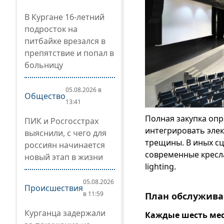
В Кургане 16-летний
подросток на
питбайке врезался в
препятствие и попал в
больницу
05.08.2026 в
Общество
13:41
Полная закупка опр
ПИК и Росгосстрах
интегрировать эле
выяснили, с чего для
трещины. В иных с
россиян начинается
современные кресла
новый этап в жизни
lighting.
05.08.2026
Происшествия
в 11:59
План обслужива
Курганца задержали
Каждые шесть ме