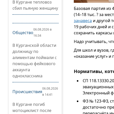
В Кургане тепловоз
сбил пьяную женщину
Базовая партия из 
(14–18 тыс. ? за м
занавеса
и другой 
19 рабочих дней и 
06.08.2026 в
Общество
сохранить каркасы 
16:34
Надо учитывать, чт
В Курганской области
Для школ и вузов, 
должницу по
«оказание услуг» и
алиментам поймали с
помощью фейкового
аккаунта
Нормативы, кот
одноклассника
СП 118.13330.2
эвакуационных 
06.08.2026
Происшествия
Электронный ф
в 14:41
ФЗ № 123-ФЗ, с
В Кургане погиб
достаточно пре
мотоциклист после
перерасчёта и