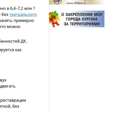
о в 6,4–7,2 млн ?
е без
театрального
 занять примерно
 что можно
бенностей ДК.
ируется как
вух
 двигать
и реставрации
ткой, без