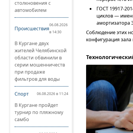
столкновения с
ГОСТ 19917-201
автомобилем
циклов — имен
амортизатора 
06.08.2026
Происшествия
Соблюдение этих но
в 14:30
конфигурация зала 
В Кургане двух
жителей Челябинской
Технологически
области обвинили в
серии мошенничеств
при продаже
фильтров для воды
Спорт
06.08.2026 в 11:24
В Кургане пройдет
турнир по пляжному
самбо