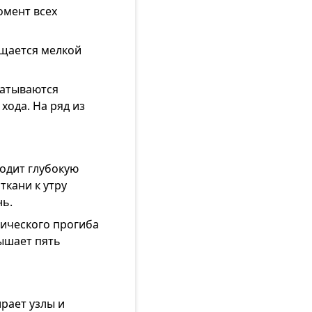
омент всех
ищается мелкой
батываются
хода. На ряд из
водит глубокую
кани к утру
нь.
ического прогиба
ышает пять
рает узлы и