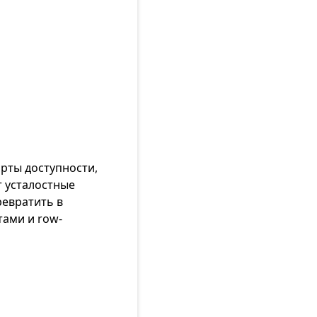
арты доступности,
т усталостные
ревратить в
тами и row-