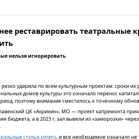
нее реставрировать театральные кр
ить
ые нельзя игнорировать
 резко ударила по всем культурным проектам: сроки их
ональных домов культуры это означало перенос капита
риод, поэтому внимание сместилось к точечному обнов
павенский ЦК «Акрихин», МО — проект капремонта прио
ния бюджета, а в 2023 г. зал вывели из «заморозки» чер
.
тральные стулья купить
и все необходимое означало не 