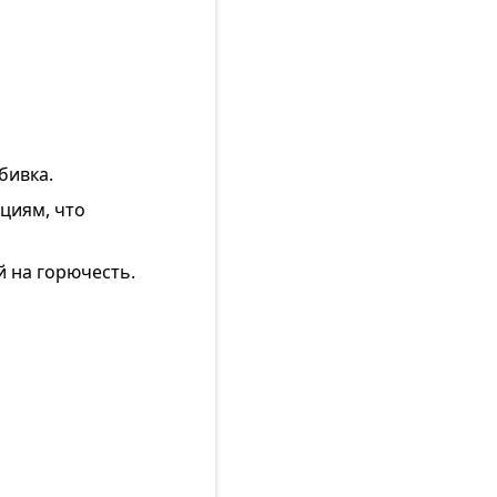
бивка.
циям, что
 на горючесть.