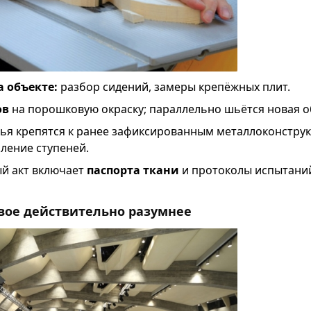
 объекте:
разбор сидений, замеры крепёжных плит.
ов
на порошковую окраску; параллельно шьётся новая о
нья крепятся к ранее зафиксированным металлоконструк
ление ступеней.
й акт включает
паспорта ткани
и протоколы испытаний
овое действительно разумнее