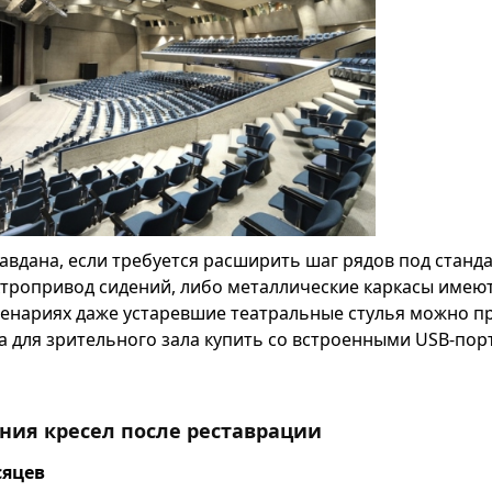
авдана, если требуется расширить шаг рядов под станд
ктропривод сидений, либо металлические каркасы имею
ценариях даже устаревшие театральные стулья можно п
 для зрительного зала купить со встроенными USB-пор
ния кресел после реставрации
сяцев