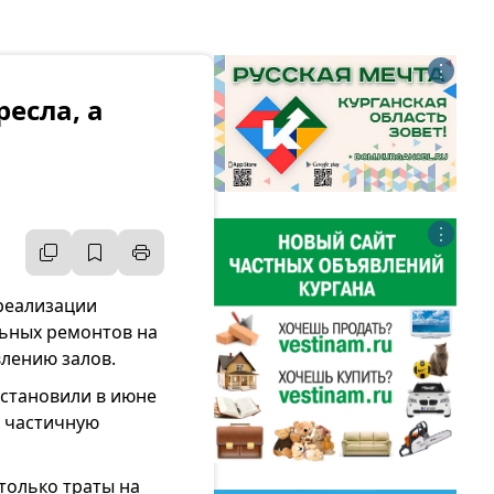
⋮
есла, а
⋮
 реализации
льных ремонтов на
лению залов.
становили в июне
ез частичную
только траты на