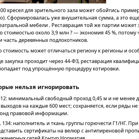
400 кресел для зрительного зала может обойтись примерн
есто). Сформировалась уже внушительная сумма, а это ещ
театральной мебели . Реставрация той же партии может
со стоимостью около 3,9 млн ? — экономия 45 %, потому
и часть деревянных подлокотников.
о стоимость может отличаться региону к регионы и осо
где закупка проходит через 44-ФЗ, реставрация квалифиц
 попадает под упрощённую процедуру котировки.
орые нельзя игнорировать
012: минимальный свободный проход 0,45 м и не менее д
выходов на каждые 600 мест; сохраняется, если ряды не
онд правовой информации.
т. 134: наполнитель и ткань группы горючести Г1/НГ. Пр
дставить сертификаты на велюр с антипиреновой пропи
нженерных сетей Контур.Норматив.