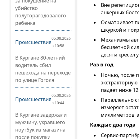
за покушение на
Вне репетицио
убийство
анкерных болто
полуторагодовалого
Осматривает по
ребенка
шкуркой и покр
05.08.2026
Механизмы авт
Происшествия
в 10:58
бесцветной сил
десяти кресел 
В Кургане 80-летний
Раз в год
водитель сбил
пешехода на переходе
Ночью, после п
по улице Гоголя
экстракторную
падает ниже 12 
05.08.2026
Происшествия
Параллельно с
в 10:44
измеряет оста
миллиметров, 
В Кургане задержали
мужчину, укравшего
Каждые два года
ноутбук из магазина
Сервис-партнёр
после покупки