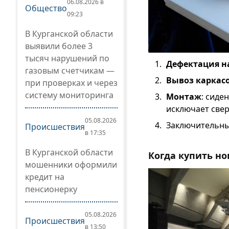
06.08.2026 в
Общество
09:23
В Курганской области
выявили более 3
тысяч нарушений по
Дефектация на
газовым счетчикам —
Вывоз каркас
при проверках и через
систему мониторинга
Монтаж
: сиде
исключает свер
05.08.2026
Заключительны
Происшествия
в 17:35
В Курганской области
Когда купить н
мошенники оформили
кредит на
пенсионерку
05.08.2026
Происшествия
в 13:50