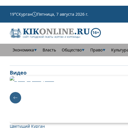
19
°C
Курган
Пятница, 7 августа 2026 г.
16+
Экономика
Власть
Общество
Право
Культур
▼
▼
▼
Видео
Цветущий Курган