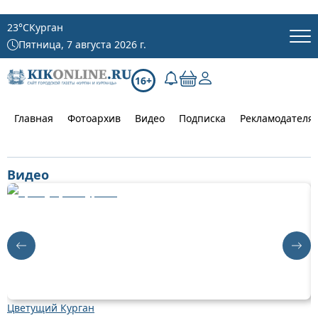
23
°C
Курган
Пятница, 7 августа 2026 г.
16+
Главная
Фотоархив
Видео
Подписка
Рекламодателя
Видео
Цветущий Курган
Д