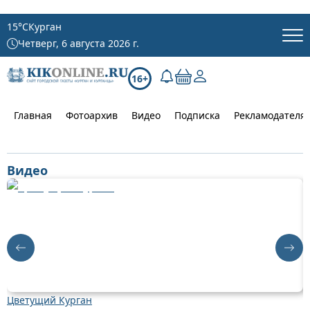
15
°C
Курган
Четверг, 6 августа 2026 г.
16+
Главная
Фотоархив
Видео
Подписка
Рекламодателя
Видео
Цветущий Курган
Д