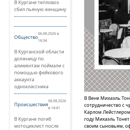
В Кургане тепловоз
сбил пьяную женщину
06.08.2026 в
Общество
16:34
В Курганской области
должницу по
алиментам поймали с
помощью фейкового
аккаунта
одноклассника
В Вене Михаэль Тон
06.08.2026
Происшествия
сотрудничество с 
в 14:41
Карлом Лейстлером.
году Михаэль Тоне
В Кургане погиб
своим сыновьям, оф
мотоциклист после