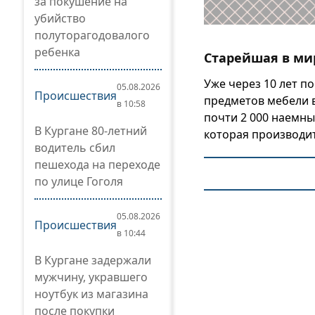
за покушение на
убийство
полуторагодовалого
ребенка
Старейшая в ми
Уже через 10 лет п
05.08.2026
Происшествия
предметов мебели в
в 10:58
почти 2 000 наемны
В Кургане 80-летний
которая производит
водитель сбил
пешехода на переходе
по улице Гоголя
05.08.2026
Происшествия
в 10:44
В Кургане задержали
мужчину, укравшего
ноутбук из магазина
после покупки