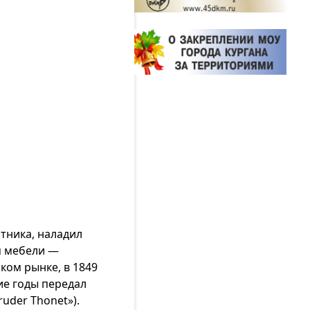
тника, наладил
м мебели —
ком рынке, в 1849
ие годы передал
uder Thonet»).