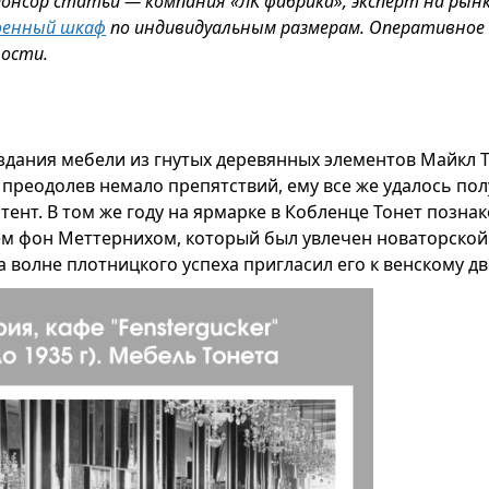
нсор статьи — компания «ЛК фабрика», эксперт на рынк
оенный шкаф
по индивидуальным размерам. Оперативное 
ности.
дания мебели из гнутых деревянных элементов Майкл То
у, преодолев немало препятствий, ему все же удалось по
тент. В том же году на ярмарке в Кобленце Тонет позна
м фон Меттернихом, который был увлечен новаторской
а волне плотницкого успеха пригласил его к венскому дв