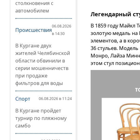
столкновения с
автомобилем
Легендарный ст
В 1859 году Майкл 
06.08.2026
Происшествия
золотую медаль на В
в 14:30
элементов, а в кор
В Кургане двух
36 стульев. Модель
жителей Челябинской
Монро, Лайза Минне
области обвинили в
этом стул позицион
серии мошенничеств
при продаже
фильтров для воды
Спорт
06.08.2026 в 11:24
В Кургане пройдет
турнир по пляжному
самбо