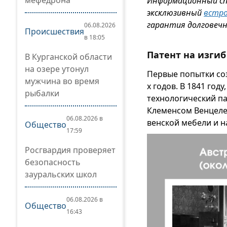
мефедрона
Информационный спо
эксклюзивный
встр
гарантия долговеч
06.08.2026
Происшествия
в 18:05
Патент на изгиб
В Курганской области
на озере утонул
Первые попытки соз
мужчина во время
х годов. В 1841 год
рыбалки
технологический па
Клеменсом Венцеле
06.08.2026 в
венской мебели и н
Общество
17:59
Росгвардия проверяет
безопасность
зауральских школ
06.08.2026 в
Общество
16:43