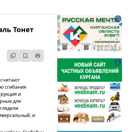
⋮
эль Тонет
⋮
 считают
ю сгибания
трукция и
рные для
ыглядели
иверсальный, и