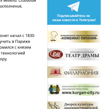
е мебели. Создадим
исполнение,
нет начал с 1830-
лучить в Париже
комился с князем
 технологией
ору.