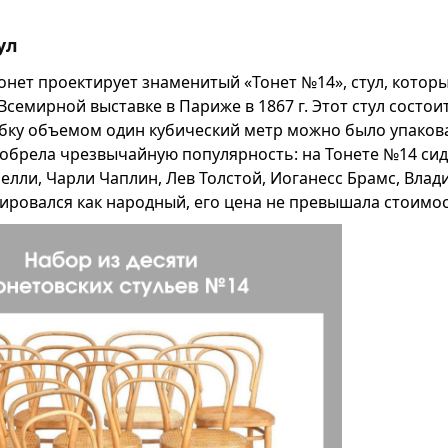
ул
Тонет проектирует знаменитый «Тонет №14», стул, котор
семирной выставке в Париже в 1867 г. Этот стул состоит
обку объемом один кубический метр можно было упаков
 обрела чрезвычайную популярность: на Тонете №14 си
лли, Чарли Чаплин, Лев Толстой, Иоганесс Брамс, Влад
ировался как народный, его цена не превышала стоимос