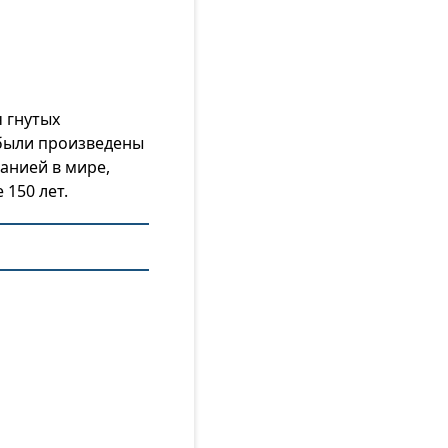
ч гнутых
е были произведены
анией в мире,
 150 лет.