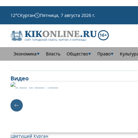
12
°C
Курган
Пятница, 7 августа 2026 г.
16+
Экономика
Власть
Общество
Право
Культур
▼
▼
▼
Видео
Цветущий Курган