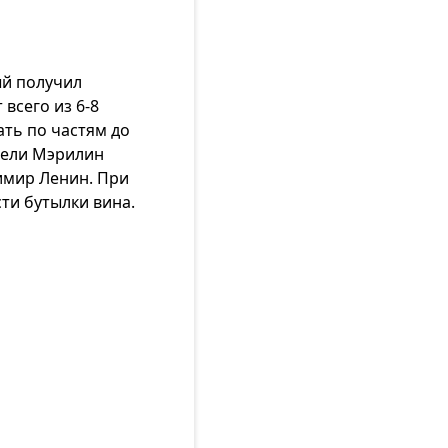
ый получил
 всего из 6-8
ать по частям до
дели Мэрилин
имир Ленин. При
ти бутылки вина.