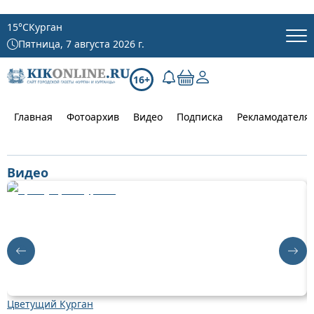
15
°C
Курган
Пятница, 7 августа 2026 г.
16+
Главная
Фотоархив
Видео
Подписка
Рекламодателя
Видео
Цветущий Курган
Д