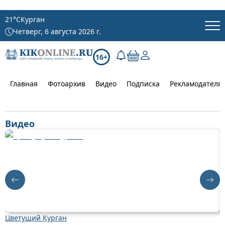
21
°C
Курган
Четверг, 6 августа 2026 г.
16+
Главная
Фотоархив
Видео
Подписка
Рекламодателя
Видео
Цветущий Курган
Д