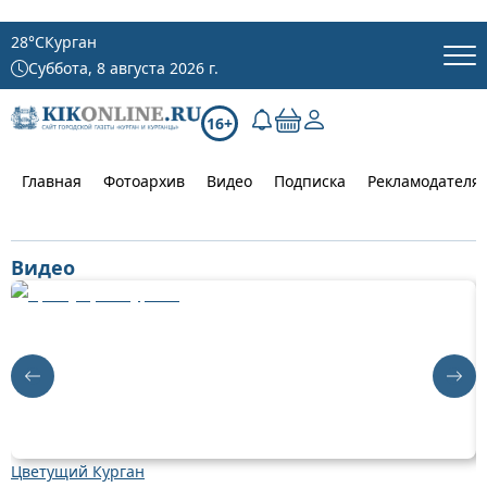
28
°C
Курган
Суббота, 8 августа 2026 г.
16+
Главная
Фотоархив
Видео
Подписка
Рекламодателя
Видео
Цветущий Курган
Д