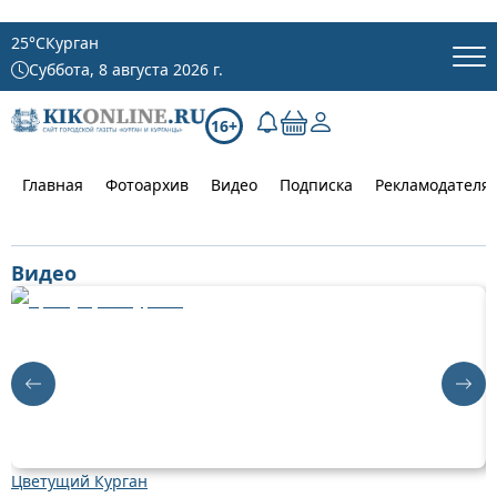
25
°C
Курган
Суббота, 8 августа 2026 г.
16+
Главная
Фотоархив
Видео
Подписка
Рекламодателя
Видео
Цветущий Курган
Д