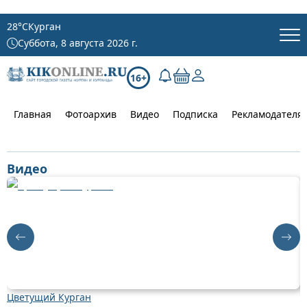
28
°C
Курган
Суббота, 8 августа 2026 г.
16+
Главная
Фотоархив
Видео
Подписка
Рекламодателя
Видео
Цветущий Курган
Д