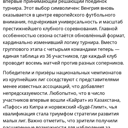
впервые принимающей решающий поединок
турнира. Этот выбор символичен: Венгрия вновь
оказывается в центре европейского футбольного
внимания, подчёркивая универсальность и масштаб
престижнейшего клубного соревнования. Главной
особенностью сезона остаётся обновлённый формат,
кардинально изменивший логику турнира. Вместо
группового этапа с четырьмя командами теперь —
единая таблица из 36 участников, где каждый клуб
проводит восемь матчей против разных соперников.
Победители и призёры национальных чемпионатов
из крупнейших лиг соседствуют с представителями
менее известных ассоциаций, что добавляет
непредсказуемости. Любопытно, что в число
участников впервые вошли «Кайрат» из Казахстана,
«Пафос» из Кипра и норвежский «Будё-Глимт», чья
квалификация стала триумфом стратегии развития
малых лиг. Важно отметить, что зрители получили
расширенные возможности для наблюдения за