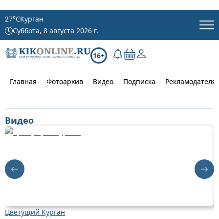
27
°C
Курган
Суббота, 8 августа 2026 г.
16+
Главная
Фотоархив
Видео
Подписка
Рекламодателя
Видео
Цветущий Курган
Д