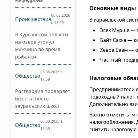
мефедрона
Основные виды 
06.08.2026
Происшествия
В израильской сист
в 18:05
Эсек Мурше — 
В Курганской области
Байт Сахка — 
на озере утонул
мужчина во время
Хевра Баам — 
рыбалки
Частный предп
06.08.2026 в
Общество
Налоговые обяз
17:59
Предприниматели о
Росгвардия проверяет
подоходный налог, 
безопасность
Дополнительно взим
зауральских школ
Важно отметить, ч
06.08.2026 в
налогообложения. 
Общество
16:43
снизить налоговую 