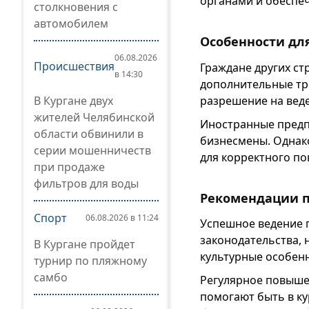
органами и обеспеч
столкновения с
автомобилем
Особенности дл
06.08.2026
Происшествия
Граждане других ст
в 14:30
дополнительные тр
разрешение на вед
В Кургане двух
жителей Челябинской
Иностранные предп
области обвинили в
бизнесмены. Однак
серии мошенничеств
для корректного по
при продаже
фильтров для воды
Рекомендации п
Спорт
06.08.2026 в 11:24
Успешное ведение 
законодательства, 
В Кургане пройдет
культурные особен
турнир по пляжному
самбо
Регулярное повыше
помогают быть в ку