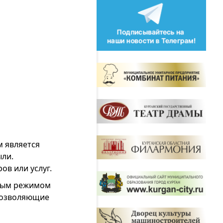
м является
ыли.
ов или услуг.
нным режимом
 позволяющие