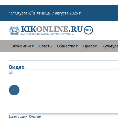
15
°C
Курган
Пятница, 7 августа 2026 г.
16+
Экономика
Власть
Общество
Право
Культур
▼
▼
▼
Видео
Цветущий Курган