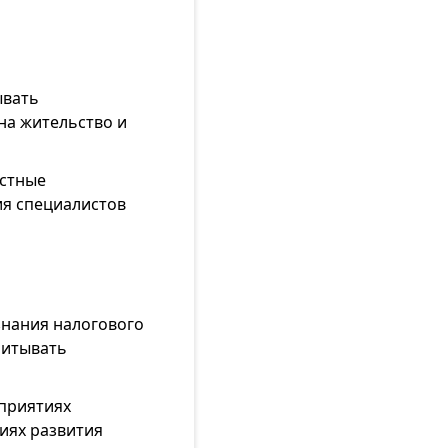
ывать
на жительство и
естные
ия специалистов
знания налогового
читывать
приятиях
иях развития