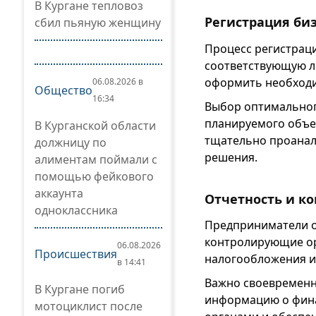
В Кургане тепловоз
Регистрация би
сбил пьяную женщину
Процесс регистрац
соответствующую л
оформить необход
06.08.2026 в
Общество
16:34
Выбор оптимальног
планируемого объе
В Курганской области
тщательно проанал
должницу по
решения.
алиментам поймали с
помощью фейкового
аккаунта
Отчетность и к
одноклассника
Предприниматели о
контролирующие ор
06.08.2026
Происшествия
налогообложения и
в 14:41
Важно своевременн
В Кургане погиб
информацию о фина
мотоциклист после