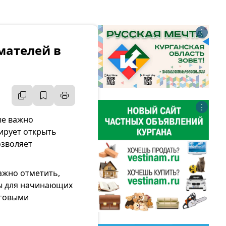
⋮
мателей в
⋮
ые важно
ирует открыть
озволяет
ажно отметить,
ы для начинающих
оговыми