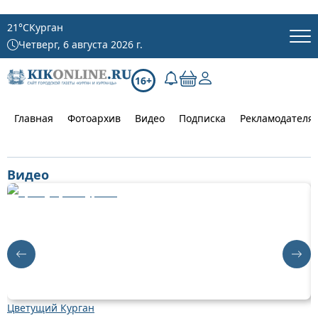
21
°C
Курган
Четверг, 6 августа 2026 г.
16+
Главная
Фотоархив
Видео
Подписка
Рекламодателя
Видео
Цветущий Курган
Д