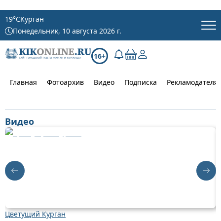
19
°C
Курган
Понедельник, 10 августа 2026 г.
16+
Главная
Фотоархив
Видео
Подписка
Рекламодателя
Видео
Цветущий Курган
Д