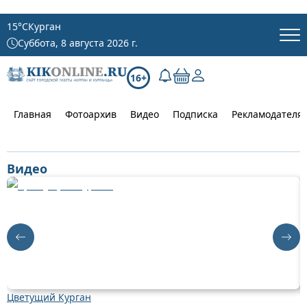
15
°C
Курган
Суббота, 8 августа 2026 г.
16+
Главная
Фотоархив
Видео
Подписка
Рекламодателя
Видео
Цветущий Курган
Д