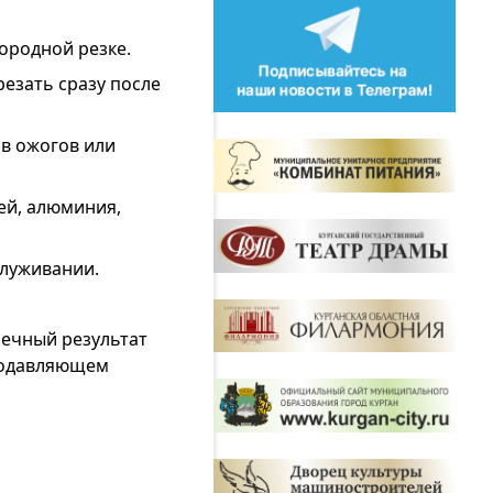
лородной резке.
езать сразу после
ов ожогов или
ей, алюминия,
служивании.
нечный результат
 подавляющем