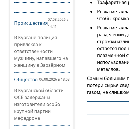
Трафаретная 
Резка металла
чтобы кромка
07.08.2026 в
Происшествия
14:41
Резка металл
разделении д
В Кургане полиция
строжки изли
привлекла к
остается пол
ответственности
плазменной ст
мужчину, напавшего на
использовани
женщину в Заозёрном
металлов.
Самым большим пр
Общество
06.08.2026 в 18:08
потери сырья све
В Курганской области
газом, не слишком
ФСБ задержаны
изготовители особо
крупной партии
мефедрона