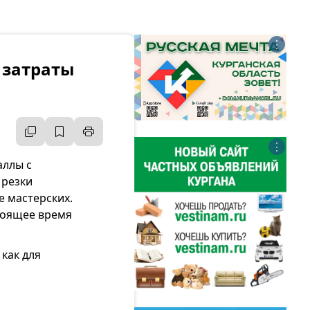
⋮
 затраты
⋮
аллы с
 резки
е мастерских.
тоящее время
как для