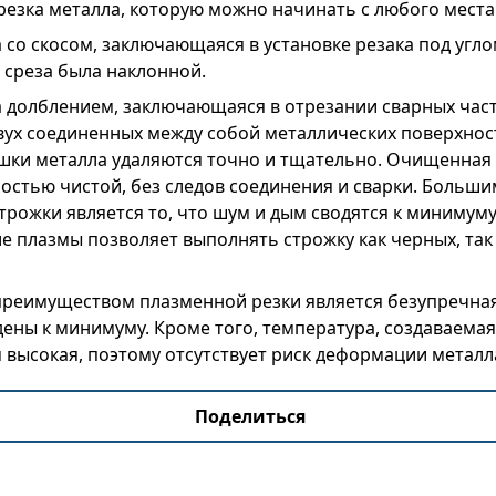
резка металла, которую можно начинать с любого места
 со скосом, заключающаяся в установке резака под угл
 среза была наклонной.
а долблением, заключающаяся в отрезании сварных час
вух соединенных между собой металлических поверхност
шки металла удаляются точно и тщательно. Очищенная
ностью чистой, без следов соединения и сварки. Боль
рожки является то, что шум и дым сводятся к минимуму
е плазмы позволяет выполнять строжку как черных, так
еимуществом плазменной резки является безупречная 
дены к минимуму. Кроме того, температура, создаваем
 высокая, поэтому отсутствует риск деформации металл
Поделиться