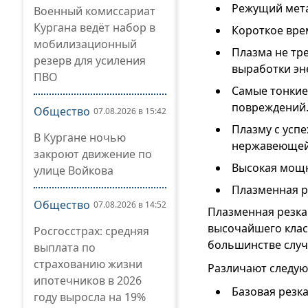
Режущий мета
Военный комиссариат
Кургана ведёт набор в
Короткое врем
мобилизационный
Плазма не тр
резерв для усиления
выработки эн
ПВО
Самые тонкие
повреждений
Общество
07.08.2026 в 15:42
Плазму с успе
В Кургане ночью
нержавеющей 
закроют движение по
Высокая мощн
улице Войкова
Плазменная р
Общество
07.08.2026 в 14:52
Плазменная резка
высочайшего клас
Росгосстрах: средняя
большинстве случ
выплата по
страхованию жизни
Различают следую
ипотечников в 2026
Базовая резка
году выросла на 19%