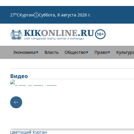
27
°C
Курган
Суббота, 8 августа 2026 г.
16+
Экономика
Власть
Общество
Право
Культур
▼
▼
▼
Видео
Цветущий Курган