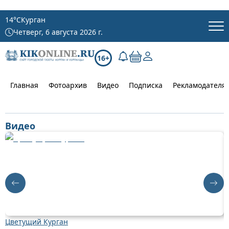
14
°C
Курган
Четверг, 6 августа 2026 г.
16+
Главная
Фотоархив
Видео
Подписка
Рекламодателя
Видео
Цветущий Курган
Д