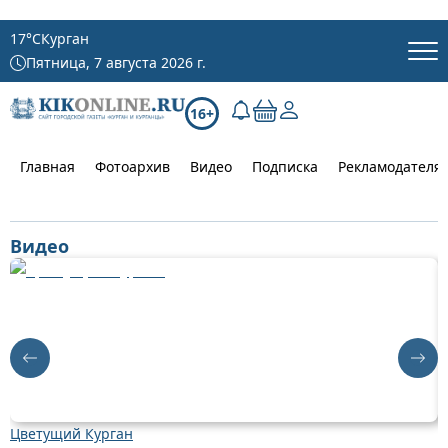
17
°C
Курган
Пятница, 7 августа 2026 г.
16+
Главная
Фотоархив
Видео
Подписка
Рекламодателя
Видео
Цветущий Курган
Д